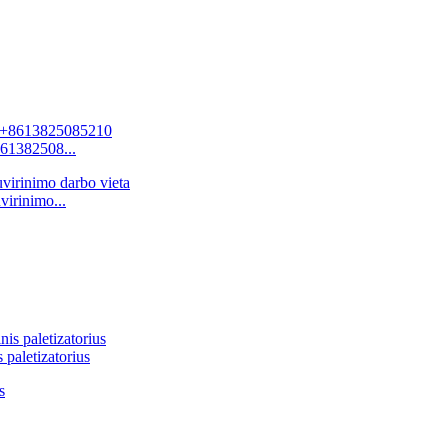
61382508...
virinimo...
 paletizatorius