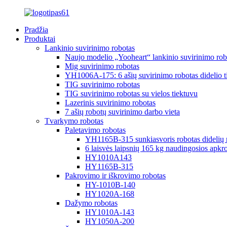
Pradžia
Produktai
Lankinio suvirinimo robotas
Naujo modelio „Yooheart“ lankinio suvirinimo rob
Mig suvirinimo robotas
YH1006A-175: 6 ašių suvirinimo robotas didelio 
TIG suvirinimo robotas
TIG suvirinimo robotas su vielos tiektuvu
Lazerinis suvirinimo robotas
7 ašių robotų suvirinimo darbo vieta
Tvarkymo robotas
Paletavimo robotas
YH1165B-315 sunkiasvoris robotas didelių r
6 laisvės laipsnių 165 kg naudingosios apkro
HY1010A143
HY1165B-315
Pakrovimo ir iškrovimo robotas
HY-1010B-140
HY1020A-168
Dažymo robotas
HY1010A-143
HY1050A-200