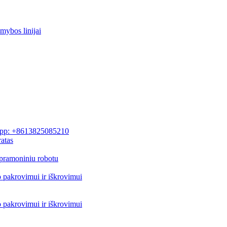
mybos linijai
pp: +8613825085210
atas
pramoniniu robotu
o pakrovimui ir iškrovimui
o pakrovimui ir iškrovimui