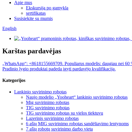
Apie mus
Ekskursija po gamyklą
sertifikatas
Susisiekite su mumis
English
Karštas pardavėjas
„WhatsApp“: +8618155669709. Populiarus modelis: daugiau nei 60 % k
Pradinio lygio produktai padeda įgyti pardavėjo kvalifikaciją.
Kategorijos
Lankinio suvirinimo robotas
Naujo modelio „Yooheart“ lankinio suvirinimo robotas
Mig suvirinimo robotas
TIG suvirinimo robotas
TIG suvirinimo robotas su vielos tiektuvu
Lazerinis suvirinimo robotas
6 ašių MIG suvirinimo robotas sandėliavimo lentynoms
7 ašių robotų suvirinimo darbo vieta