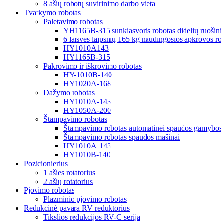
8 ašių robotų suvirinimo darbo vieta
Tvarkymo robotas
Paletavimo robotas
YH1165B-315 sunkiasvoris robotas didelių ruošini
6 laisvės laipsnių 165 kg naudingosios apkrovos rob
HY1010A143
HY1165B-315
Pakrovimo ir iškrovimo robotas
HY-1010B-140
HY1020A-168
Dažymo robotas
HY1010A-143
HY1050A-200
Štampavimo robotas
Štampavimo robotas automatinei spaudos gamybos 
Štampavimo robotas spaudos mašinai
HY1010A-143
HY1010B-140
Pozicionierius
1 ašies rotatorius
2 ašių rotatorius
Pjovimo robotas
Plazminio pjovimo robotas
Redukcinė pavara RV reduktorius
Tikslios redukcijos RV-C serija