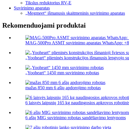
Tikslus reduktorius RV-E
Suvirinimo aparatas
„Megmeet“ išmanusis skaitmeninis suvirinimo aparatas
Rekomenduojami produktai
MAG-500Pro ASMT suvirinimo aparatas WhatsApp: +8
„Yooheart“ plieninės konstrukcijos išmanusis lengvojo su
„Yooheart“ 1450 mm suvirinimo robotas
mažas 850 mm 6 ašių apdorojimo robotas
6 laisvės laipsnių 165 kg naudingosios apkrovos robotinis
6 ašių MIG suvirinimo robotas sandėliavimo lentynoms