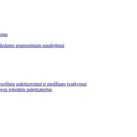
otas
tikslumo pramoniniam naudojimui
uošinių paletizavimui ir medžiagų tvarkymui
vos robotinis paletizatorius