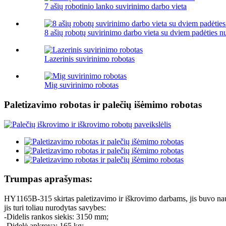
7 ašių robotinio lanko suvirinimo darbo vieta
8 ašių robotų suvirinimo darbo vieta su dviem padėties n
Lazerinis suvirinimo robotas
Mig suvirinimo robotas
Paletizavimo robotas ir palečių išėmimo robotas
Trumpas aprašymas:
HY1165B-315 skirtas paletizavimo ir iškrovimo darbams, jis buvo naud
jis turi toliau nurodytas savybes:
-Didelis rankos siekis: 3150 mm;
-Didelė apkrova: 165 kg;