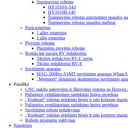
Štampavimo robotas
HY1010A-143
HY1010B-140
Štampavimo robotas automatinei spaudos ga
Štampavimo robotas spaudos mašinai
Pozicionierius
1 ašies rotatorius
2 ašių rotatorius
Pjovimo robotas
Plazminio pjovimo robotas
Redukcinė pavara RV reduktorius
Tikslios redukcijos RV-C serija
Tikslus reduktorius RV-E
Suvirinimo aparatas
MAG-500Pro ASMT suvirinimo aparatas WhatsA
„Megmeet“ išmanusis skaitmeninis suvirinimo apar
Paraiška
CNC staklių pakrovimo ir iškrovimo sistema su Honyen 
Pažangios ventiliatoriaus surinkimo linijos projektas
„Yooheart“ robotas priekinių bėgių ir ratų korpusų mazg
Pažangios ventiliatoriaus surinkimo linijos projektas
Suvirinimo robotų pritaikymas
„Yooheart“ robotas priekinių bėgių ir ratų korpusų mazg
Robotų programų valdymas
Naujienos