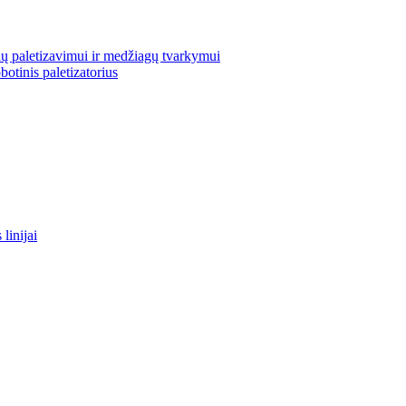
ų paletizavimui ir medžiagų tvarkymui
otinis paletizatorius
linijai