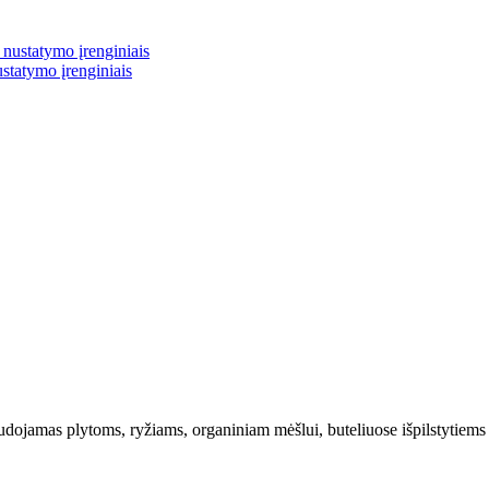
ustatymo įrenginiais
ojamas plytoms, ryžiams, organiniam mėšlui, buteliuose išpilstytiems g