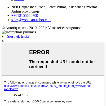
Nr.8 Baijianshan Road, Feicai biuras, Xuancheng miestas
Anhui provincijoje
+8618155669709
sales@yooheart-robot.com
© Autorių teisės - 2010–2021: Visos teisės saugomos.
Siųsti el. laišką
x