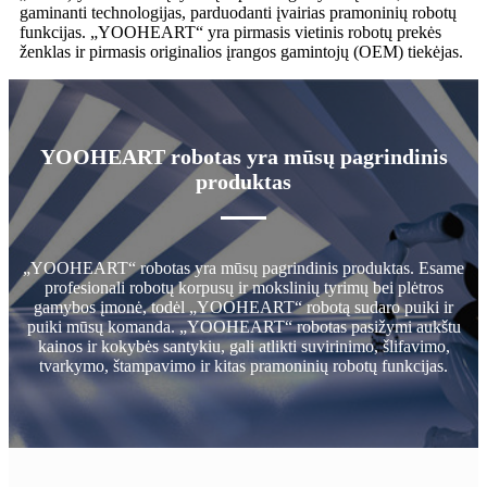
gaminanti technologijas, parduodanti įvairias pramoninių robotų
funkcijas. „YOOHEART“ yra pirmasis vietinis robotų prekės
ženklas ir pirmasis originalios įrangos gamintojų (OEM) tiekėjas.
YOOHEART robotas yra mūsų pagrindinis
produktas
„YOOHEART“ robotas yra mūsų pagrindinis produktas. Esame
profesionali robotų korpusų ir mokslinių tyrimų bei plėtros
gamybos įmonė, todėl „YOOHEART“ robotą sudaro puiki ir
puiki mūsų komanda. „YOOHEART“ robotas pasižymi aukštu
kainos ir kokybės santykiu, gali atlikti suvirinimo, šlifavimo,
tvarkymo, štampavimo ir kitas pramoninių robotų funkcijas.