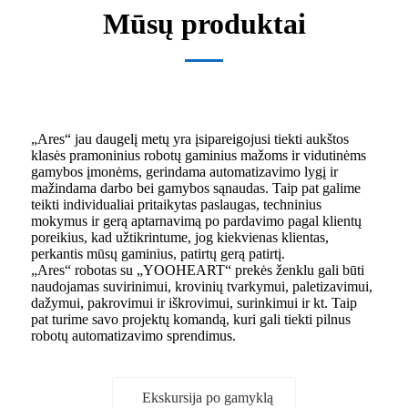
Mūsų produktai
„Ares“ jau daugelį metų yra įsipareigojusi tiekti aukštos
klasės pramoninius robotų gaminius mažoms ir vidutinėms
gamybos įmonėms, gerindama automatizavimo lygį ir
mažindama darbo bei gamybos sąnaudas. Taip pat galime
teikti individualiai pritaikytas paslaugas, techninius
mokymus ir gerą aptarnavimą po pardavimo pagal klientų
poreikius, kad užtikrintume, jog kiekvienas klientas,
perkantis mūsų gaminius, patirtų gerą patirtį.
„Ares“ robotas su „YOOHEART“ prekės ženklu gali būti
naudojamas suvirinimui, krovinių tvarkymui, paletizavimui,
dažymui, pakrovimui ir iškrovimui, surinkimui ir kt. Taip
pat turime savo projektų komandą, kuri gali tiekti pilnus
robotų automatizavimo sprendimus.
Ekskursija po gamyklą