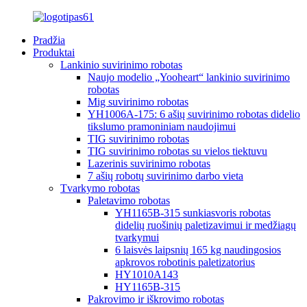
Pradžia
Produktai
Lankinio suvirinimo robotas
Naujo modelio „Yooheart“ lankinio suvirinimo
robotas
Mig suvirinimo robotas
YH1006A-175: 6 ašių suvirinimo robotas didelio
tikslumo pramoniniam naudojimui
TIG suvirinimo robotas
TIG suvirinimo robotas su vielos tiektuvu
Lazerinis suvirinimo robotas
7 ašių robotų suvirinimo darbo vieta
Tvarkymo robotas
Paletavimo robotas
YH1165B-315 sunkiasvoris robotas
didelių ruošinių paletizavimui ir medžiagų
tvarkymui
6 laisvės laipsnių 165 kg naudingosios
apkrovos robotinis paletizatorius
HY1010A143
HY1165B-315
Pakrovimo ir iškrovimo robotas