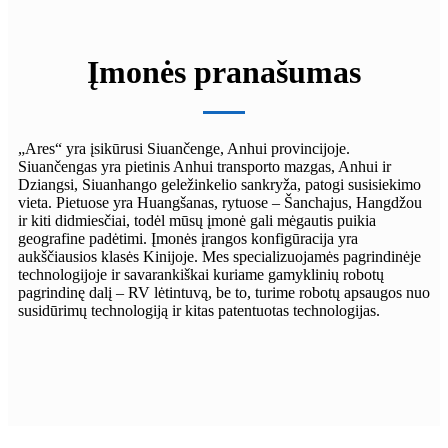
Įmonės pranašumas
„Ares“ yra įsikūrusi Siuančenge, Anhui provincijoje.
Siuančengas yra pietinis Anhui transporto mazgas, Anhui ir
Dziangsi, Siuanhango geležinkelio sankryža, patogi susisiekimo
vieta. Pietuose yra Huangšanas, rytuose – Šanchajus, Hangdžou
ir kiti didmiesčiai, todėl mūsų įmonė gali mėgautis puikia
geografine padėtimi. Įmonės įrangos konfigūracija yra
aukščiausios klasės Kinijoje. Mes specializuojamės pagrindinėje
technologijoje ir savarankiškai kuriame gamyklinių robotų
pagrindinę dalį – RV lėtintuvą, be to, turime robotų apsaugos nuo
susidūrimų technologiją ir kitas patentuotas technologijas.