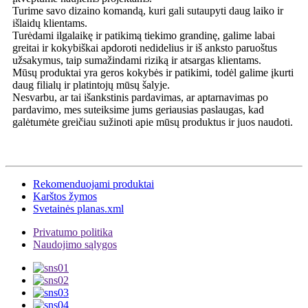
Turime savo dizaino komandą, kuri gali sutaupyti daug laiko ir
išlaidų klientams.
Turėdami ilgalaikę ir patikimą tiekimo grandinę, galime labai
greitai ir kokybiškai apdoroti nedidelius ir iš anksto paruoštus
užsakymus, taip sumažindami riziką ir atsargas klientams.
Mūsų produktai yra geros kokybės ir patikimi, todėl galime įkurti
daug filialų ir platintojų mūsų šalyje.
Nesvarbu, ar tai išankstinis pardavimas, ar aptarnavimas po
pardavimo, mes suteiksime jums geriausias paslaugas, kad
galėtumėte greičiau sužinoti apie mūsų produktus ir juos naudoti.
Rekomenduojami produktai
Karštos žymos
Svetainės planas.xml
Privatumo politika
Naudojimo sąlygos