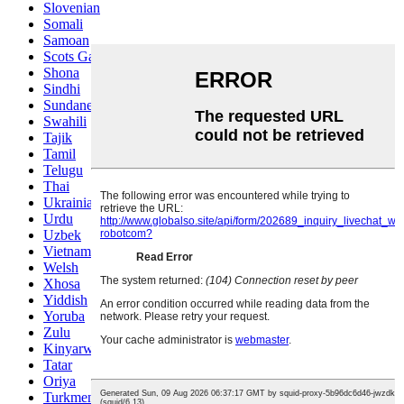
Slovenian
Somali
Samoan
Scots Gaelic
Shona
Sindhi
Sundanese
Swahili
Tajik
Tamil
Telugu
Thai
Ukrainian
Urdu
Uzbek
Vietnamese
Welsh
Xhosa
Yiddish
Yoruba
Zulu
Kinyarwanda
Tatar
Oriya
Turkmen