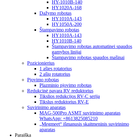
HY-1010B-140
HY1020A-168
Dažymo robotas
HY1010A-143
HY1050A-200
Štampavimo robotas
HY1010A-143
HY1010B-140
Štampavimo robotas automatinei spaudos
gamybos linijai
Štampavimo robotas spaudos mašinai
Pozicionierius
1 ašies rotatorius
2 ašių rotatorius
Pjovimo robotas
Plazminio pjovimo robotas
Redukcinė pavara RV reduktorius
Tikslios redukcijos RV-C serija
Tikslus reduktorius RV-E
Suvirinimo aparatas
MAG-500Pro ASMT suvirinimo aparatas
WhatsApp: +8613825085210
„Megmeet“ išmanusis skaitmeninis suvirinimo
aparatas
Paraiška