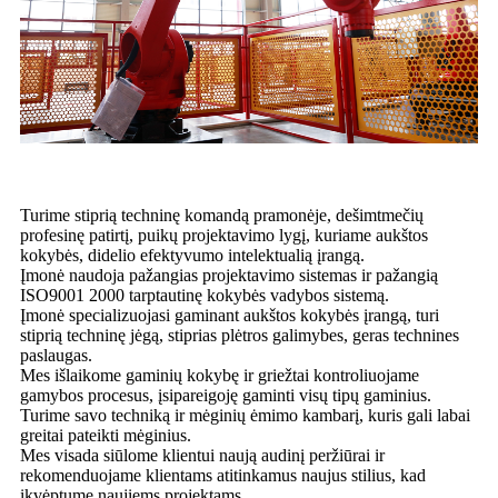
Turime stiprią techninę komandą pramonėje, dešimtmečių
profesinę patirtį, puikų projektavimo lygį, kuriame aukštos
kokybės, didelio efektyvumo intelektualią įrangą.
Įmonė naudoja pažangias projektavimo sistemas ir pažangią
ISO9001 2000 tarptautinę kokybės vadybos sistemą.
Įmonė specializuojasi gaminant aukštos kokybės įrangą, turi
stiprią techninę jėgą, stiprias plėtros galimybes, geras technines
paslaugas.
Mes išlaikome gaminių kokybę ir griežtai kontroliuojame
gamybos procesus, įsipareigoję gaminti visų tipų gaminius.
Turime savo techniką ir mėginių ėmimo kambarį, kuris gali labai
greitai pateikti mėginius.
Mes visada siūlome klientui naują audinį peržiūrai ir
rekomenduojame klientams atitinkamus naujus stilius, kad
įkvėptume naujiems projektams.