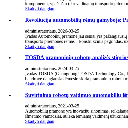
komponentų, ypač ašių (dar vadinamų transporto priemoni
Skaityti daugiau
Revoliucija automobilių rėmų gamyboje: P
administratoriaus, 2026-03-25
Įvadas Automobilių pramonė jau seniai yra pažangiausių te
transporto priemonės rėmas – konstrukcinis pagrindas, už
Skaityti daugiau
TOSDA pramoninių robotų analizė: stipriosio
administratoriaus, 2024-03-25
Įvadas TOSDA (Guangdong TOSDA Technology Co., Ltd.), p
bendrovė daugiausia dėmesio skiria pramoninių robotų moks
Skaityti daugiau
Suvirinimo robotų vaidmuo automobilių išm
administratoriaus, 2021-03-25
Automobilių pramonė yra inovacijų sinonimas, reikalauj
išmetimo vamzdžiai, atlieka lemiamą vaidmenį užtikrinant
Skaityti daugiau