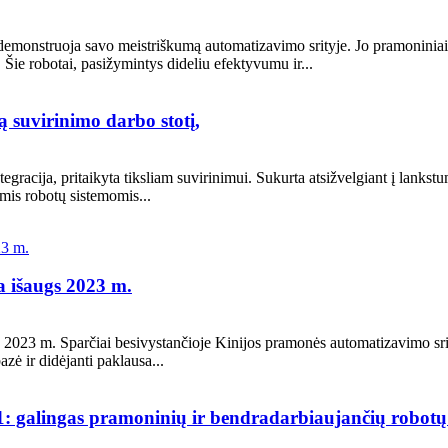
monstruoja savo meistriškumą automatizavimo srityje. Jo pramoniniai rob
Šie robotai, pasižymintys dideliu efektyvumu ir...
 suvirinimo darbo stotį,
gracija, pritaikyta tiksliam suvirinimui. Sukurta atsižvelgiant į lankst
mis robotų sistemomis...
a išaugs 2023 m.
a 2023 m. Sparčiai besivystančioje Kinijos pramonės automatizavimo sri
ė ir didėjanti paklausa...
 galingas pramoninių ir bendradarbiaujančių robotų