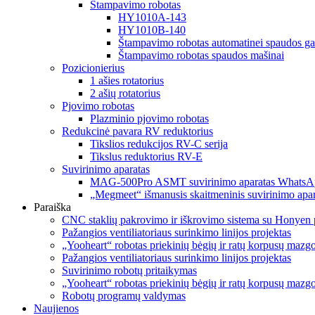
Štampavimo robotas
HY1010A-143
HY1010B-140
Štampavimo robotas automatinei spaudos ga
Štampavimo robotas spaudos mašinai
Pozicionierius
1 ašies rotatorius
2 ašių rotatorius
Pjovimo robotas
Plazminio pjovimo robotas
Redukcinė pavara RV reduktorius
Tikslios redukcijos RV-C serija
Tikslus reduktorius RV-E
Suvirinimo aparatas
MAG-500Pro ASMT suvirinimo aparatas WhatsA
„Megmeet“ išmanusis skaitmeninis suvirinimo apar
Paraiška
CNC staklių pakrovimo ir iškrovimo sistema su Honyen 
Pažangios ventiliatoriaus surinkimo linijos projektas
„Yooheart“ robotas priekinių bėgių ir ratų korpusų mazg
Pažangios ventiliatoriaus surinkimo linijos projektas
Suvirinimo robotų pritaikymas
„Yooheart“ robotas priekinių bėgių ir ratų korpusų mazg
Robotų programų valdymas
Naujienos