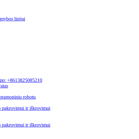
mybos linijai
pp: +8613825085210
atas
pramoniniu robotu
o pakrovimui ir iškrovimui
o pakrovimui ir iškrovimui