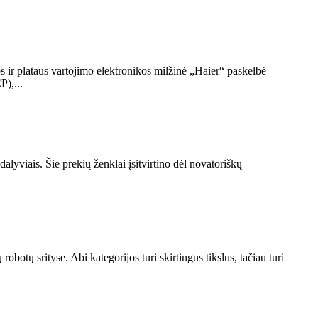
s ir plataus vartojimo elektronikos milžinė „Haier“ paskelbė
P),...
lyviais. Šie prekių ženklai įsitvirtino dėl novatoriškų
otų srityse. Abi kategorijos turi skirtingus tikslus, tačiau turi