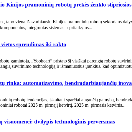
 Kinijos pramoninių robotų prekės ženklo stipriosios i
apo viena iš svarbiausių Kinijos pramoninių robotų sektoriaus dalyvių
omponentus, integruotas sistemas ir pritaikytus...
vietos sprendimas iki rakto
tų gamintoja, „Yooheart“ pristato šį visiškai parengtą robotų suvirini
žangią suvirinimo technologiją ir išmaniuosius įrankius, kad optimizuotų
tų rinka: automatizavimo, bendradarbiaujančių inovac
oninių robotų tendencijas, įskaitant sparčiai augančią gamybą, bendrad
niai robotai 2025 m. pirmąjį ketvirtį. 2025 m. pirmasis ketvirtis...
 visuomenei: dvilypis technologinis perversmas