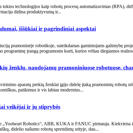
 tokios technologijos kaip robotų procesų automatizavimas (RPA), dirbtin
rmacija didina produktyvumą ir...
umai, iššūkiai ir pagrindiniai aspektai
iją pramoninėje robotikoje, suteikdamas gamintojams galimybę projektuo
o programinę įrangą programoms kurti, kurios vėliau diegiamos realiose
ekių ženklų, naudojamų pramoniniuose robotuose, char
uvirinimo aparatų prekių ženklai įgijo didelę įtaką pramoninių robotų sri
miškus, patikimus ir vis labiau modernius...
i veikėjai ir jų stiprybės
p „Yooheart Robotics“, ABB, KUKA ir FANUC pirmauja. Kiekviena iš jų
škų, didelio našumo robotų sprendimų srityje, dau...