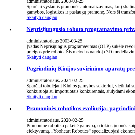
administratoriaus, 2008-03-25
Sparčiai vystantis pramonės automatizavimas, kurį skatina
gamybos, logistikos ir paslaugų pramonę. Nors ši transfo
Skaityti daugiau
Neprisijungusio roboto programavimo prival
administratoriaus 2003-03-25
Įvadas Neprisijungus programavimas (OLP) sukėlė revoliuc
prieigos prie roboto. Šis metodas naudoja 3D modeliavim
Skaityti daugiau
Pagrindinių Kinijos suvirinimo aparatų pr
administratoriaus, 2024-02-25
Sparčiai tobulėjant Kinijos gamybos sektoriui, vietiniai s
konkuruoja su importuotais konkurentais, siūlydami ekono
Skaityti daugiau
Pramoninės robotikos evoliucija: pagrindinia
administratoriaus, 2020-02-25
Pramoninė robotika pakeitė gamybą, o tokios įmonės kai
efektyvumą. „Yooheart Robotics“ specializuojasi ekonomi