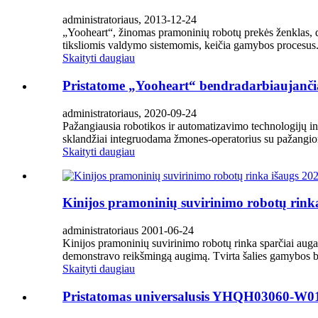
administratoriaus, 2013-12-24
„Yooheart“, žinomas pramoninių robotų prekės ženklas, de
tiksliomis valdymo sistemomis, keičia gamybos procesus. 
Skaityti daugiau
Pristatome „Yooheart“ bendradarbiaujančią
administratoriaus, 2020-09-24
Pažangiausia robotikos ir automatizavimo technologijų inte
sklandžiai integruodama žmones-operatorius su pažangio
Skaityti daugiau
Kinijos pramoninių suvirinimo robotų rink
administratoriaus 2001-06-24
Kinijos pramoninių suvirinimo robotų rinka sparčiai aug
demonstravo reikšmingą augimą. Tvirta šalies gamybos baz
Skaityti daugiau
Pristatomas universalusis YHQH03060-W01: