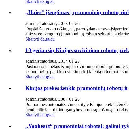
Skaityti daugiau
„Haier“ įžengimas į pramoninių robotų rinką
administratoriaus, 2018-02-25
Drąsiai žengdamas žingsnį, parodydamas savo įsipareigojim
apie savo įžengimą į pramoninių robotų sektorių, sudariu
Skaityti daugiau
10 geriausių Kinijos suvirinimo robotų preki
administratoriaus, 2014-01-25
Pastaraisiais metais Kinijos suvirinimo robotų pramonė sp
technologijų, patikimo veikimo ir į klientą orientuotų sp
Skaityti daugiau
Kinijos prekės ženklo pramoninių robotų i
administratoriaus, 2007-01-25
Pramoninės automatizavimo srityje Kinijos prekių ženklai 
bendrą tikslą – didinti gamybos procesų našumą ir efekt
Skaityti daugiau
„Yooheart“ pramoniniai robotai: galimi ryš