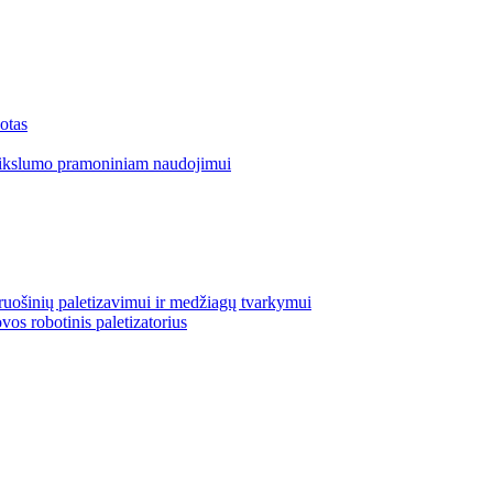
otas
tikslumo pramoniniam naudojimui
uošinių paletizavimui ir medžiagų tvarkymui
vos robotinis paletizatorius