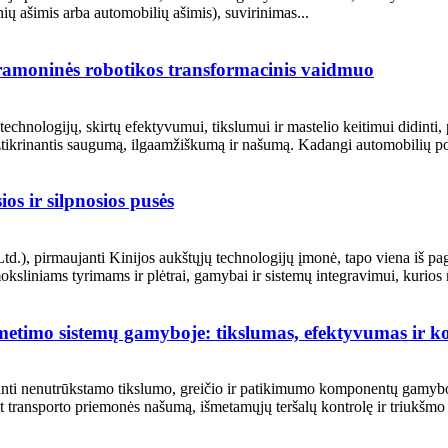
ų ašimis arba automobilių ašimis), suvirinimas...
ramoninės robotikos transformacinis vaidmuo
chnologijų, skirtų efektyvumui, tikslumui ir mastelio keitimui didinti,
tikrinantis saugumą, ilgaamžiškumą ir našumą. Kadangi automobilių pore
s ir silpnosios pusės
irmaujanti Kinijos aukštųjų technologijų įmonė, tapo viena iš pagri
liniams tyrimams ir plėtrai, gamybai ir sistemų integravimui, kurios mi
etimo sistemų gamyboje: tikslumas, efektyvumas ir k
anti nenutrūkstamo tikslumo, greičio ir patikimumo komponentų gamyboj
 transporto priemonės našumą, išmetamųjų teršalų kontrolę ir triukšmo