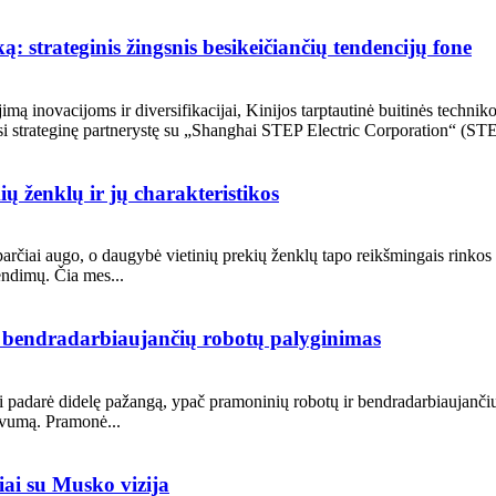
: strateginis žingsnis besikeičiančių tendencijų fone
ą inovacijoms ir diversifikacijai, Kinijos tarptautinė buitinės techniko
si strateginę partnerystę su „Shanghai STEP Electric Corporation“ (STE
ų ženklų ir jų charakteristikos
arčiai augo, o daugybė vietinių prekių ženklų tapo reikšmingais rinkos da
rendimų. Čia mes...
r bendradarbiaujančių robotų palyginimas
padarė didelę pažangą, ypač pramoninių robotų ir bendradarbiaujančių rob
yvumą. Pramonė...
iai su Musko vizija