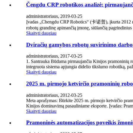
Čengdu CRP robotikos analizė: pirmaujančio
administratoriaus, 2019-03-25
Įvadas „Chengdu CRP Robotics“ (卡诺普), įkurta 2012 m., t
robotų grandinę apimančią įmonę, siūlančią pagrindinius k
Skaityti daugiau
Dviračių gamybos robotų suvirinimo darbo 
administratoriaus, 2017-03-25
1. Santrauka Būdama pirmaujančia Kinijos pramoninių robo
integruota sistema apjungia didelio tikslumo robotiką, pa
Skaityti daugiau
2025 m. pirmojo ketvirčio pramoninių robo
administratoriaus, 2012-03-25
Meta aprašymas: Ištirkite 2025 m. pirmojo ketvirčio pram
Kinijos dominavimą pasauliniame eksporte. Įvadas: Pramoni
Skaityti daugiau
Pramoninės automatizacijos poveikis žmonių