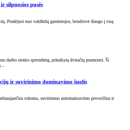
r silpnosios pusės
. Pradėjusi nuo valdiklių gamintojos, bendrovė išaugo į visą
mo darbo stoties sprendimą, pritaikytą dviračių pramonei. Ši
...
ijų ir suvirinimo dominavimo šuolis
arbiaujančius robotus, suvirinimo automatizavimo proveržius ir