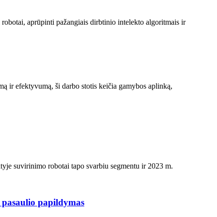
otai, aprūpinti pažangiais dirbtinio intelekto algoritmais ir
umą ir efektyvumą, ši darbo stotis keičia gamybos aplinką,
tyje suvirinimo robotai tapo svarbiu segmentu ir 2023 m.
 pasaulio papildymas