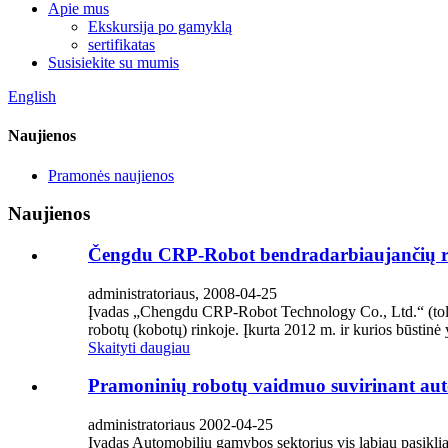
Apie mus
Ekskursija po gamyklą
sertifikatas
Susisiekite su mumis
English
Naujienos
Pramonės naujienos
Naujienos
Čengdu CRP-Robot bendradarbiaujančių ro
administratoriaus, 2008-04-25
Įvadas „Chengdu CRP-Robot Technology Co., Ltd.“ (tolia
robotų (kobotų) rinkoje. Įkurta 2012 m. ir kurios būstinė
Skaityti daugiau
Pramoninių robotų vaidmuo suvirinant aut
administratoriaus 2002-04-25
Įvadas Automobilių gamybos sektorius vis labiau pasikli