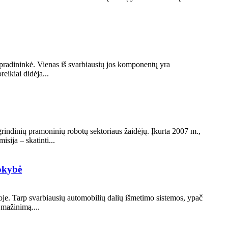
 pradininkė. Vienas iš svarbiausių jos komponentų yra
ikiai didėja...
ndinių pramoninių robotų sektoriaus žaidėjų. Įkurta 2007 m.,
sija – skatinti...
okybė
e. Tarp svarbiausių automobilių dalių išmetimo sistemos, ypač
 mažinimą....