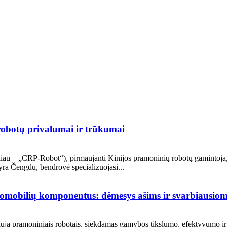
botų privalumai ir trūkumai
u – „CRP-Robot“), pirmaujanti Kinijos pramoninių robotų gamintoja, 
 yra Čengdu, bendrovė specializuojasi...
omobilių komponentus: dėmesys ašims ir svarbiausiom
auja pramoniniais robotais, siekdamas gamybos tikslumo, efektyvumo ir 