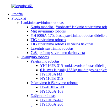
Pradžia
Produktai
Lankinio suvirinimo robotas
Naujo modelio „Yooheart“ lankinio suvirinimo rob
Mig suvirinimo robotas
YH1006A-175: 6 ašių suvirinimo robotas didelio 
TIG suvirinimo robotas
TIG suvirinimo robotas su vielos tiektuvu
Lazerinis suvirinimo robotas
7 ašių robotų suvirinimo darbo vieta
Tvarkymo robotas
Paletavimo robotas
YH1165B-315 sunkiasvoris robotas didelių r
6 laisvės laipsnių 165 kg naudingosios apkro
HY1010A143
HY1165B-315
Pakrovimo ir iškrovimo robotas
HY-1010B-140
HY1020A-168
Dažymo robotas
HY1010A-143
HY1050A-200