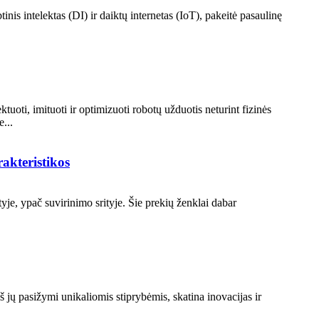
is intelektas (DI) ir daiktų internetas (IoT), pakeitė pasaulinę
ti, imituoti ir optimizuoti robotų užduotis neturint fizinės
...
akteristikos
tyje, ypač suvirinimo srityje. Šie prekių ženklai dabar
 pasižymi unikaliomis stiprybėmis, skatina inovacijas ir