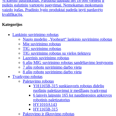
% klientų pasirinkimas. Parduota daugiau nei 18 000 vienetų ir
puikūs galutinių vartotojų pagyrimai. Nemokamas mokomasis
vaizdo įrašas. Pradinio lygio produktai padeda įgyti pardavėjo
kvalifikaciją.
Kategorijos
Lankinio suvirinimo robotas
Naujo modelio „Yooheart“ lankinio suvirinimo robotas
Mig suvirinimo robotas
TIG suvirinimo robotas
TIG suvirinimo robotas su vielos tiektuvu
Lazerinis suvirinimo robotas
6 ašių MIG suvirinimo robotas sandėliavimo lentynoms
7 ašių robotų suvirinimo darbo vieta
8 ašių robotų suvirinimo darbo vieta
Tvarkymo robotas
Paletavimo robotas
YH1165B-315 sunkiasvoris robotas didelių
ruošinių paletizavimui ir medžiagų tvarkymui
6 laisvės laipsnių 165 kg naudingosios apkrovos
robotinis paletizatorius
HY1010A143
HY1165B-315
Pakrovimo ir iškrovimo robotas