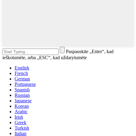
Paspauskite „Enter“, kad
ieškotumėte, arba „ESC“, kad uždarytumėte
English
French
German
Portuguese
Spanish
Russian
Japanese
Korean
Arabic
Irish
Greek
Turkish
Italian