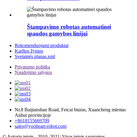
Štampavimo robotas automatinei
spaudos gamybos linijai
Rekomenduojami produktai
Karštos žymos
Svetainės planas.xml
Privatumo politika
Naudojimo sąlygos
Nr.8 Baijianshan Road, Feicai biuras, Xuancheng miestas
Anhui provincijoje
+8618155669709
sales@yooheart-robot.com
© Autorių teisės - 2010–2021: Visos teisės saugomos.