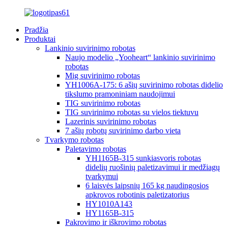
Pradžia
Produktai
Lankinio suvirinimo robotas
Naujo modelio „Yooheart“ lankinio suvirinimo
robotas
Mig suvirinimo robotas
YH1006A-175: 6 ašių suvirinimo robotas didelio
tikslumo pramoniniam naudojimui
TIG suvirinimo robotas
TIG suvirinimo robotas su vielos tiektuvu
Lazerinis suvirinimo robotas
7 ašių robotų suvirinimo darbo vieta
Tvarkymo robotas
Paletavimo robotas
YH1165B-315 sunkiasvoris robotas
didelių ruošinių paletizavimui ir medžiagų
tvarkymui
6 laisvės laipsnių 165 kg naudingosios
apkrovos robotinis paletizatorius
HY1010A143
HY1165B-315
Pakrovimo ir iškrovimo robotas