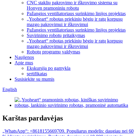
CNC staklių pakrovimo ir iškrovimo sistema su
Honyen pramoniniu robotu
Pažangios ventiliatoriaus surinkimo linijos projektas
„Yooheart“ robotas priekinių bėgių ir ratų korpusų
mazgo pakrovimui ir iškrovimui
Pažangios ventiliatoriaus surinkimo linijos projektas
Suvirinimo robotų pritaikymas
„Yooheart“ robotas priekinių bėgių ir ratų korpusų
mazgo pakrovimui ir iškrovimui
Robotų programų valdymas
Naujienos
Apie mus
Ekskursija po gamyklą
sertifikatas
Susisiekite su mumis
English
Karštas pardavėjas
„WhatsApp“: +8618155669709. Populiarus modelis: daugiau nei 60