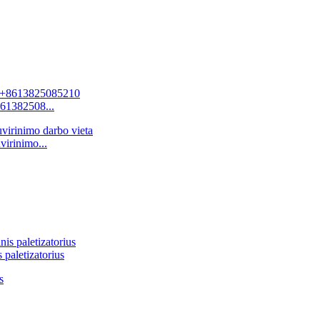
61382508...
virinimo...
 paletizatorius