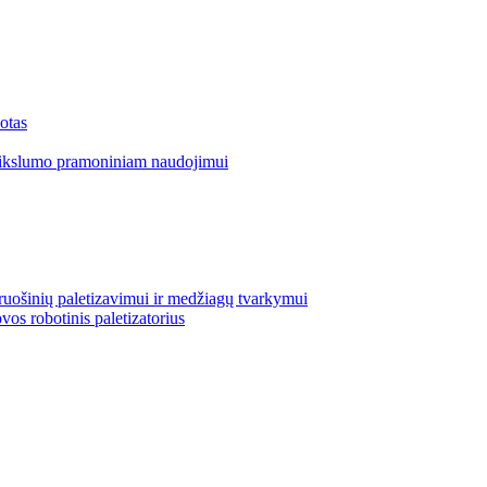
otas
tikslumo pramoniniam naudojimui
uošinių paletizavimui ir medžiagų tvarkymui
vos robotinis paletizatorius