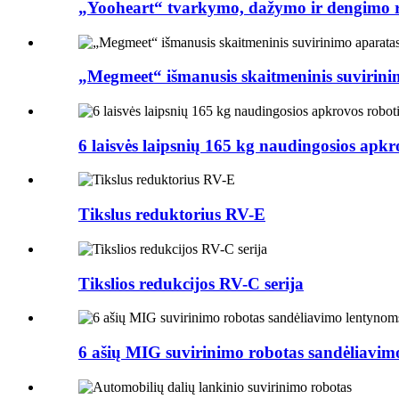
„Yooheart“ tvarkymo, dažymo ir dengimo 
„Megmeet“ išmanusis skaitmeninis suvirini
6 laisvės laipsnių 165 kg naudingosios apkro
Tikslus reduktorius RV-E
Tikslios redukcijos RV-C serija
6 ašių MIG suvirinimo robotas sandėliavim