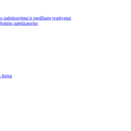
ų paletizavimui ir medžiagų tvarkymui
otinis paletizatorius
linijai