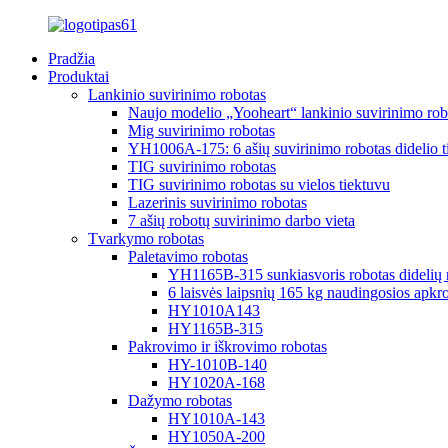
Pradžia
Produktai
Lankinio suvirinimo robotas
Naujo modelio „Yooheart“ lankinio suvirinimo rob
Mig suvirinimo robotas
YH1006A-175: 6 ašių suvirinimo robotas didelio 
TIG suvirinimo robotas
TIG suvirinimo robotas su vielos tiektuvu
Lazerinis suvirinimo robotas
7 ašių robotų suvirinimo darbo vieta
Tvarkymo robotas
Paletavimo robotas
YH1165B-315 sunkiasvoris robotas didelių r
6 laisvės laipsnių 165 kg naudingosios apkro
HY1010A143
HY1165B-315
Pakrovimo ir iškrovimo robotas
HY-1010B-140
HY1020A-168
Dažymo robotas
HY1010A-143
HY1050A-200