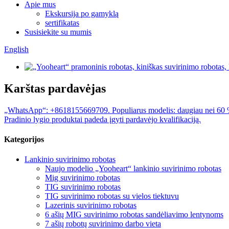
Apie mus
Ekskursija po gamyklą
sertifikatas
Susisiekite su mumis
English
Karštas pardavėjas
„WhatsApp“: +8618155669709. Populiarus modelis: daugiau nei 60 % k
Pradinio lygio produktai padeda įgyti pardavėjo kvalifikaciją.
Kategorijos
Lankinio suvirinimo robotas
Naujo modelio „Yooheart“ lankinio suvirinimo robotas
Mig suvirinimo robotas
TIG suvirinimo robotas
TIG suvirinimo robotas su vielos tiektuvu
Lazerinis suvirinimo robotas
6 ašių MIG suvirinimo robotas sandėliavimo lentynoms
7 ašių robotų suvirinimo darbo vieta