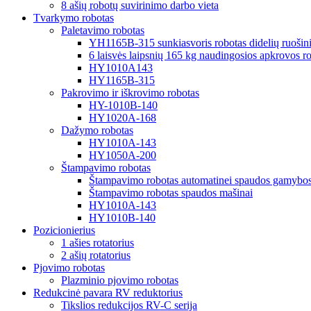
8 ašių robotų suvirinimo darbo vieta
Tvarkymo robotas
Paletavimo robotas
YH1165B-315 sunkiasvoris robotas didelių ruošini
6 laisvės laipsnių 165 kg naudingosios apkrovos rob
HY1010A143
HY1165B-315
Pakrovimo ir iškrovimo robotas
HY-1010B-140
HY1020A-168
Dažymo robotas
HY1010A-143
HY1050A-200
Štampavimo robotas
Štampavimo robotas automatinei spaudos gamybos 
Štampavimo robotas spaudos mašinai
HY1010A-143
HY1010B-140
Pozicionierius
1 ašies rotatorius
2 ašių rotatorius
Pjovimo robotas
Plazminio pjovimo robotas
Redukcinė pavara RV reduktorius
Tikslios redukcijos RV-C serija