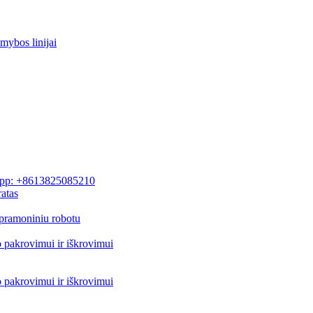
mybos linijai
pp: +8613825085210
atas
pramoniniu robotu
o pakrovimui ir iškrovimui
o pakrovimui ir iškrovimui