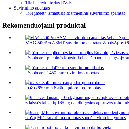
Tikslus reduktorius RV-E
Suvirinimo aparatas
„Megmeet“ išmanusis skaitmeninis suvirinimo aparatas
Rekomenduojami produktai
MAG-500Pro ASMT suvirinimo aparatas WhatsApp: +8
„Yooheart“ plieninės konstrukcijos išmanusis lengvojo su
„Yooheart“ 1450 mm suvirinimo robotas
mažas 850 mm 6 ašių apdorojimo robotas
6 laisvės laipsnių 165 kg naudingosios apkrovos robotinis
6 ašių MIG suvirinimo robotas sandėliavimo lentynoms