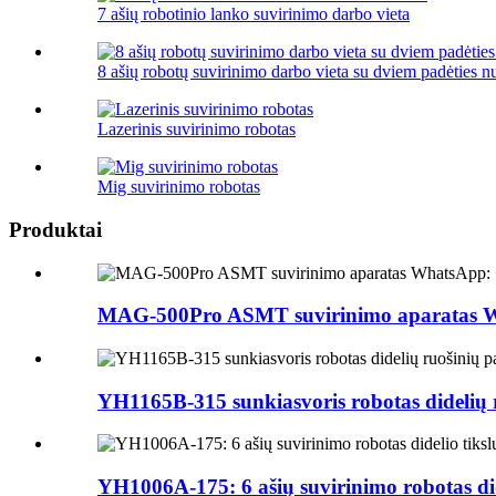
7 ašių robotinio lanko suvirinimo darbo vieta
8 ašių robotų suvirinimo darbo vieta su dviem padėties n
Lazerinis suvirinimo robotas
Mig suvirinimo robotas
Produktai
MAG-500Pro ASMT suvirinimo aparatas 
YH1165B-315 sunkiasvoris robotas didelių 
YH1006A-175: 6 ašių suvirinimo robotas d