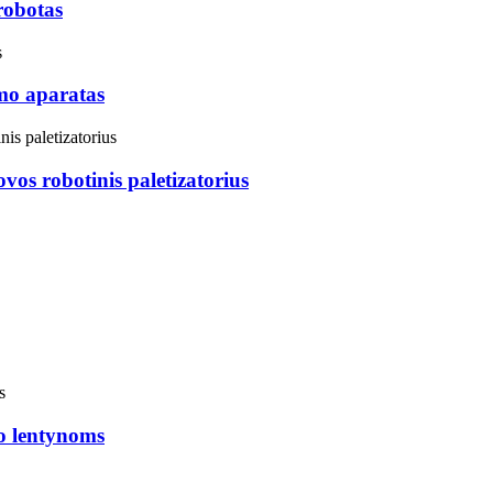
robotas
mo aparatas
vos robotinis paletizatorius
o lentynoms