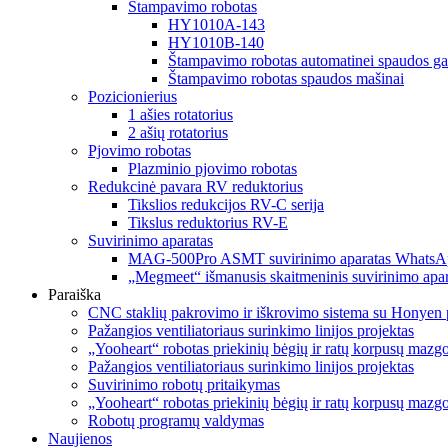
Štampavimo robotas
HY1010A-143
HY1010B-140
Štampavimo robotas automatinei spaudos ga
Štampavimo robotas spaudos mašinai
Pozicionierius
1 ašies rotatorius
2 ašių rotatorius
Pjovimo robotas
Plazminio pjovimo robotas
Redukcinė pavara RV reduktorius
Tikslios redukcijos RV-C serija
Tikslus reduktorius RV-E
Suvirinimo aparatas
MAG-500Pro ASMT suvirinimo aparatas WhatsA
„Megmeet“ išmanusis skaitmeninis suvirinimo apar
Paraiška
CNC staklių pakrovimo ir iškrovimo sistema su Honyen 
Pažangios ventiliatoriaus surinkimo linijos projektas
„Yooheart“ robotas priekinių bėgių ir ratų korpusų mazg
Pažangios ventiliatoriaus surinkimo linijos projektas
Suvirinimo robotų pritaikymas
„Yooheart“ robotas priekinių bėgių ir ratų korpusų mazg
Robotų programų valdymas
Naujienos