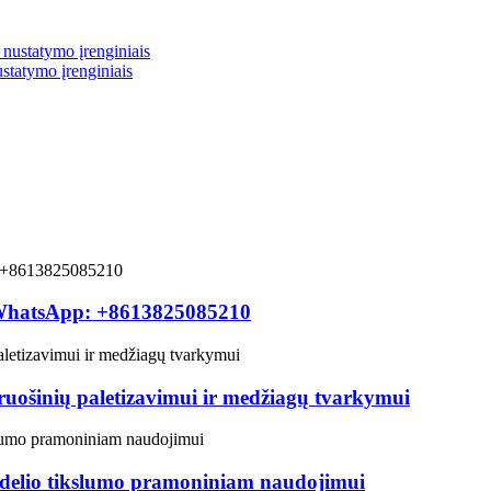
ustatymo įrenginiais
WhatsApp: +8613825085210
ruošinių paletizavimui ir medžiagų tvarkymui
idelio tikslumo pramoniniam naudojimui