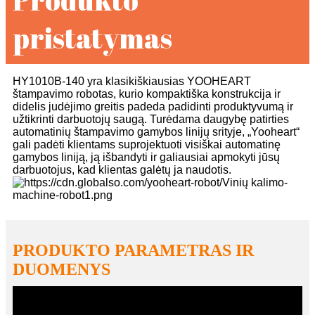
pristatymas
HY1010B-140 yra klasikiškiausias YOOHEART
štampavimo robotas, kurio kompaktiška konstrukcija ir
didelis judėjimo greitis padeda padidinti produktyvumą ir
užtikrinti darbuotojų saugą. Turėdama daugybę patirties
automatinių štampavimo gamybos linijų srityje, „Yooheart“
gali padėti klientams suprojektuoti visiškai automatinę
gamybos liniją, ją išbandyti ir galiausiai apmokyti jūsų
darbuotojus, kad klientas galėtų ja naudotis.
PRODUKTO PARAMETRAS IR
DUOMENYS