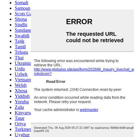
Somali
Samoan
Scots Gaelic
Shona
Sindhi
Sundanese
Swahili
Tajik
Tamil
Telugu
Thai
Ukrainian
Urdu
Uzbek
Vietnamese
Welsh
Xhosa
Yiddish
Yoruba
Zulu
Kinyarwanda
Tatar
Oriya
Turkmen
Uyghur