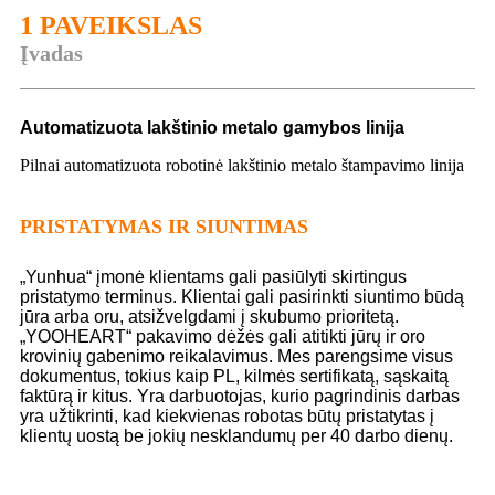
1 PAVEIKSLAS
Įvadas
Automatizuota lakštinio metalo gamybos linija
Pilnai automatizuota robotinė lakštinio metalo štampavimo linija
PRISTATYMAS IR SIUNTIMAS
„Yunhua“ įmonė klientams gali pasiūlyti skirtingus
pristatymo terminus. Klientai gali pasirinkti siuntimo būdą
jūra arba oru, atsižvelgdami į skubumo prioritetą.
„YOOHEART“ pakavimo dėžės gali atitikti jūrų ir oro
krovinių gabenimo reikalavimus. Mes parengsime visus
dokumentus, tokius kaip PL, kilmės sertifikatą, sąskaitą
faktūrą ir kitus. Yra darbuotojas, kurio pagrindinis darbas
yra užtikrinti, kad kiekvienas robotas būtų pristatytas į
klientų uostą be jokių nesklandumų per 40 darbo dienų.