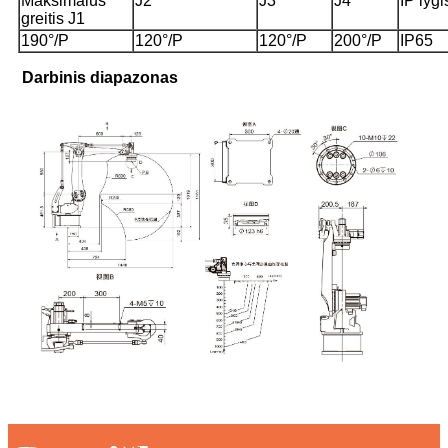
Maksimalus
J2
J3
J4
IP lygi
greitis J1
190°/P
120°/P
120°/P
200°/P
IP65
Darbinis diapazonas