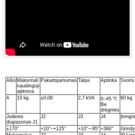
Ašis
Maksimali
Pakartojamumas
Talpa
Aplinka
Svoris
naudingoji
apkrova
4
10 kg
±0,08
2,7 kVA
60 kg
0–45 ℃
Be
drėgmės
Judesio
J2
J3
J4
Įrengi
diapazonas J1
±170°
+10°~+125°
+10°~-95°
+360°
Grindy