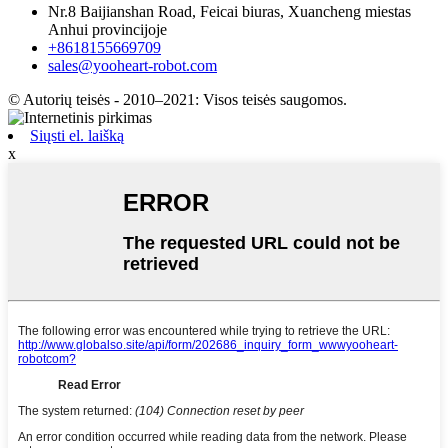
Nr.8 Baijianshan Road, Feicai biuras, Xuancheng miestas
Anhui provincijoje
+8618155669709
sales@yooheart-robot.com
© Autorių teisės - 2010–2021: Visos teisės saugomos.
Siųsti el. laišką
x