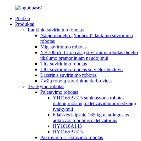
Pradžia
Produktai
Lankinio suvirinimo robotas
Naujo modelio „Yooheart“ lankinio suvirinimo
robotas
Mig suvirinimo robotas
YH1006A-175: 6 ašių suvirinimo robotas didelio
tikslumo pramoniniam naudojimui
TIG suvirinimo robotas
TIG suvirinimo robotas su vielos tiektuvu
Lazerinis suvirinimo robotas
7 ašių robotų suvirinimo darbo vieta
Tvarkymo robotas
Paletavimo robotas
YH1165B-315 sunkiasvoris robotas
didelių ruošinių paletizavimui ir medžiagų
tvarkymui
6 laisvės laipsnių 165 kg naudingosios
apkrovos robotinis paletizatorius
HY1010A143
HY1165B-315
Pakrovimo ir iškrovimo robotas