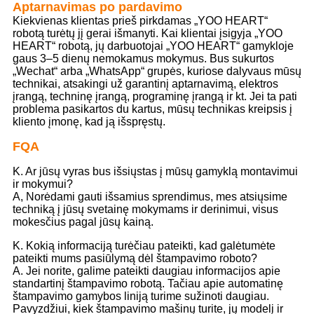
Aptarnavimas po pardavimo
Kiekvienas klientas prieš pirkdamas „YOO HEART“
robotą turėtų jį gerai išmanyti. Kai klientai įsigyja „YOO
HEART“ robotą, jų darbuotojai „YOO HEART“ gamykloje
gaus 3–5 dienų nemokamus mokymus. Bus sukurtos
„Wechat“ arba „WhatsApp“ grupės, kuriose dalyvaus mūsų
technikai, atsakingi už garantinį aptarnavimą, elektros
įrangą, techninę įrangą, programinę įrangą ir kt. Jei ta pati
problema pasikartos du kartus, mūsų technikas kreipsis į
kliento įmonę, kad ją išspręstų.
FQA
K. Ar jūsų vyras bus išsiųstas į mūsų gamyklą montavimui
ir mokymui?
A, Norėdami gauti išsamius sprendimus, mes atsiųsime
techniką į jūsų svetainę mokymams ir derinimui, visus
mokesčius pagal jūsų kainą.
K. Kokią informaciją turėčiau pateikti, kad galėtumėte
pateikti mums pasiūlymą dėl štampavimo roboto?
A. Jei norite, galime pateikti daugiau informacijos apie
standartinį štampavimo robotą. Tačiau apie automatinę
štampavimo gamybos liniją turime sužinoti daugiau.
Pavyzdžiui, kiek štampavimo mašinų turite, jų modelį ir