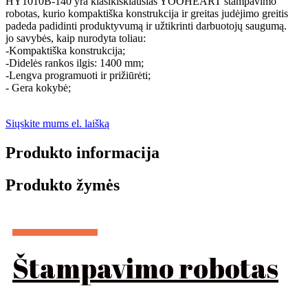
HY1010B-140 yra klasikiškiausias YOOHEART štampavimo
robotas, kurio kompaktiška konstrukcija ir greitas judėjimo greitis
padeda padidinti produktyvumą ir užtikrinti darbuotojų saugumą.
jo savybės, kaip nurodyta toliau:
-Kompaktiška konstrukcija;
-Didelės rankos ilgis: 1400 mm;
-Lengva programuoti ir prižiūrėti;
- Gera kokybė;
Siųskite mums el. laišką
Produkto informacija
Produkto žymės
Štampavimo robotas