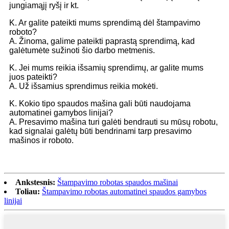
jungiamąjį ryšį ir kt.
K. Ar galite pateikti mums sprendimą dėl štampavimo
roboto?
A. Žinoma, galime pateikti paprastą sprendimą, kad
galėtumėte sužinoti šio darbo metmenis.
K. Jei mums reikia išsamių sprendimų, ar galite mums
juos pateikti?
A. Už išsamius sprendimus reikia mokėti.
K. Kokio tipo spaudos mašina gali būti naudojama
automatinei gamybos linijai?
A. Presavimo mašina turi galėti bendrauti su mūsų robotu,
kad signalai galėtų būti bendrinami tarp presavimo
mašinos ir roboto.
Ankstesnis:
Štampavimo robotas spaudos mašinai
Toliau:
Štampavimo robotas automatinei spaudos gamybos
linijai