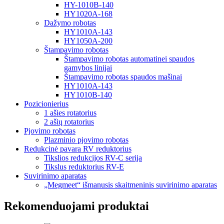
HY-1010B-140
HY1020A-168
Dažymo robotas
HY1010A-143
HY1050A-200
Štampavimo robotas
Štampavimo robotas automatinei spaudos
gamybos linijai
Štampavimo robotas spaudos mašinai
HY1010A-143
HY1010B-140
Pozicionierius
1 ašies rotatorius
2 ašių rotatorius
Pjovimo robotas
Plazminio pjovimo robotas
Redukcinė pavara RV reduktorius
Tikslios redukcijos RV-C serija
Tikslus reduktorius RV-E
Suvirinimo aparatas
„Megmeet“ išmanusis skaitmeninis suvirinimo aparatas
Rekomenduojami produktai