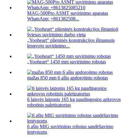
MAG-500Pro ASMT suvirinimo aparatas
WhatsApp: +861382508...
„Yooheart“ plieninės konstrukcijos išmanusis
lengvojo suvirinimo...
„Yooheart“ 1450 mm suvirinimo robotas
mažas 850 mm 6 ašių apdorojimo robotas
6 laisvės laipsnių 165 kg naudingosios apkrovos
robotinis paletizatorius
6 ašių MIG suvirinimo robotas sandėliavimo
lentynoms