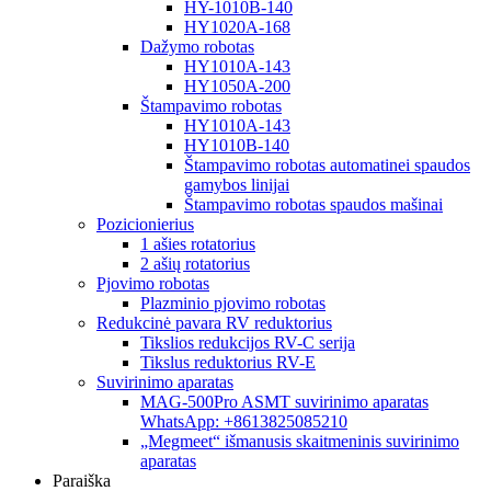
HY-1010B-140
HY1020A-168
Dažymo robotas
HY1010A-143
HY1050A-200
Štampavimo robotas
HY1010A-143
HY1010B-140
Štampavimo robotas automatinei spaudos
gamybos linijai
Štampavimo robotas spaudos mašinai
Pozicionierius
1 ašies rotatorius
2 ašių rotatorius
Pjovimo robotas
Plazminio pjovimo robotas
Redukcinė pavara RV reduktorius
Tikslios redukcijos RV-C serija
Tikslus reduktorius RV-E
Suvirinimo aparatas
MAG-500Pro ASMT suvirinimo aparatas
WhatsApp: +8613825085210
„Megmeet“ išmanusis skaitmeninis suvirinimo
aparatas
Paraiška