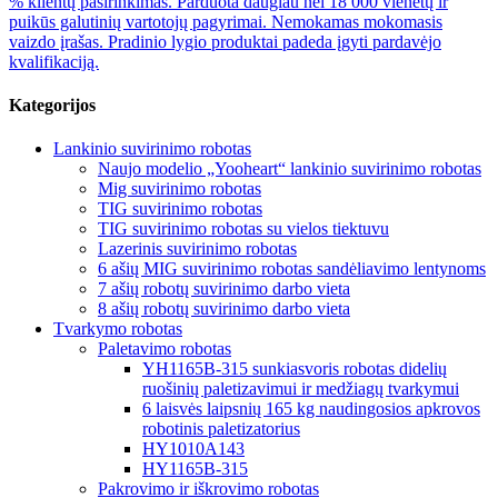
% klientų pasirinkimas. Parduota daugiau nei 18 000 vienetų ir
puikūs galutinių vartotojų pagyrimai. Nemokamas mokomasis
vaizdo įrašas. Pradinio lygio produktai padeda įgyti pardavėjo
kvalifikaciją.
Kategorijos
Lankinio suvirinimo robotas
Naujo modelio „Yooheart“ lankinio suvirinimo robotas
Mig suvirinimo robotas
TIG suvirinimo robotas
TIG suvirinimo robotas su vielos tiektuvu
Lazerinis suvirinimo robotas
6 ašių MIG suvirinimo robotas sandėliavimo lentynoms
7 ašių robotų suvirinimo darbo vieta
8 ašių robotų suvirinimo darbo vieta
Tvarkymo robotas
Paletavimo robotas
YH1165B-315 sunkiasvoris robotas didelių
ruošinių paletizavimui ir medžiagų tvarkymui
6 laisvės laipsnių 165 kg naudingosios apkrovos
robotinis paletizatorius
HY1010A143
HY1165B-315
Pakrovimo ir iškrovimo robotas