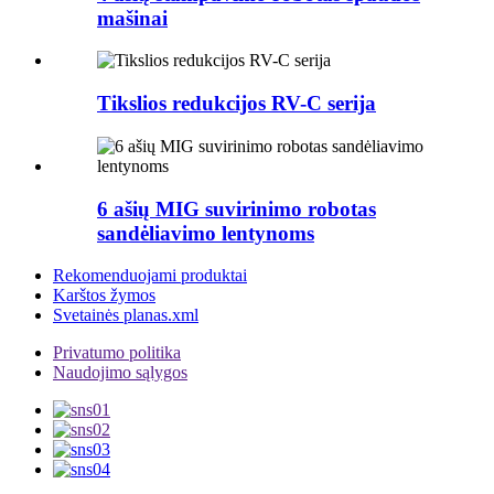
mašinai
Tikslios redukcijos RV-C serija
6 ašių MIG suvirinimo robotas
sandėliavimo lentynoms
Rekomenduojami produktai
Karštos žymos
Svetainės planas.xml
Privatumo politika
Naudojimo sąlygos