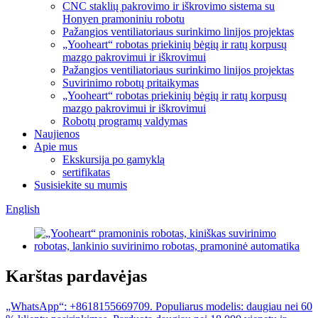
CNC staklių pakrovimo ir iškrovimo sistema su
Honyen pramoniniu robotu
Pažangios ventiliatoriaus surinkimo linijos projektas
„Yooheart“ robotas priekinių bėgių ir ratų korpusų
mazgo pakrovimui ir iškrovimui
Pažangios ventiliatoriaus surinkimo linijos projektas
Suvirinimo robotų pritaikymas
„Yooheart“ robotas priekinių bėgių ir ratų korpusų
mazgo pakrovimui ir iškrovimui
Robotų programų valdymas
Naujienos
Apie mus
Ekskursija po gamyklą
sertifikatas
Susisiekite su mumis
English
Karštas pardavėjas
„WhatsApp“: +8618155669709. Populiarus modelis: daugiau nei 60