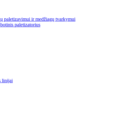
ų paletizavimui ir medžiagų tvarkymui
otinis paletizatorius
linijai