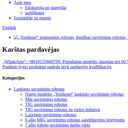
Apie mus
Ekskursija po gamyklą
sertifikatas
Susisiekite su mumis
English
Karštas pardavėjas
„WhatsApp“: +8618155669709. Populiarus modelis: daugiau nei 60 % k
Pradinio lygio produktai padeda įgyti pardavėjo kvalifikaciją.
Kategorijos
Lankinio suvirinimo robotas
Naujo modelio „Yooheart“ lankinio suvirinimo robotas
Mig suvirinimo robotas
TIG suvirinimo robotas
TIG suvirinimo robotas su vielos tiektuvu
Lazerinis suvirinimo robotas
6 ašių MIG suvirinimo robotas sandėliavimo lentynoms
7 ašių robotų suvirinimo darbo vieta