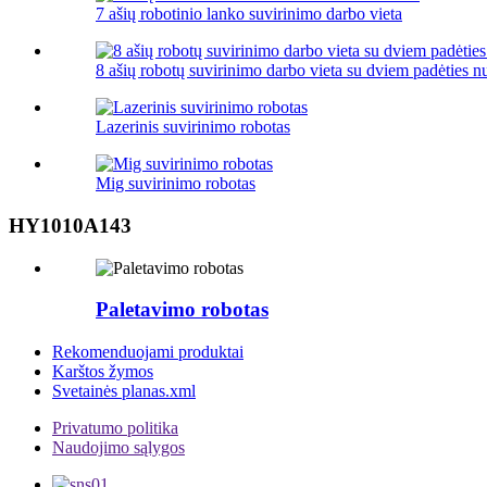
7 ašių robotinio lanko suvirinimo darbo vieta
8 ašių robotų suvirinimo darbo vieta su dviem padėties n
Lazerinis suvirinimo robotas
Mig suvirinimo robotas
HY1010A143
Paletavimo robotas
Rekomenduojami produktai
Karštos žymos
Svetainės planas.xml
Privatumo politika
Naudojimo sąlygos