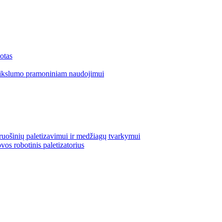
otas
tikslumo pramoniniam naudojimui
uošinių paletizavimui ir medžiagų tvarkymui
vos robotinis paletizatorius