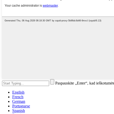
Paspauskite „Enter“, kad ieškotumė
English
French
German
Portuguese
Spanish