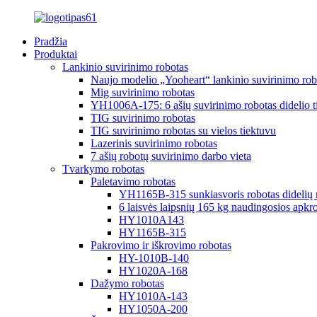
Pradžia
Produktai
Lankinio suvirinimo robotas
Naujo modelio „Yooheart“ lankinio suvirinimo rob
Mig suvirinimo robotas
YH1006A-175: 6 ašių suvirinimo robotas didelio 
TIG suvirinimo robotas
TIG suvirinimo robotas su vielos tiektuvu
Lazerinis suvirinimo robotas
7 ašių robotų suvirinimo darbo vieta
Tvarkymo robotas
Paletavimo robotas
YH1165B-315 sunkiasvoris robotas didelių r
6 laisvės laipsnių 165 kg naudingosios apkro
HY1010A143
HY1165B-315
Pakrovimo ir iškrovimo robotas
HY-1010B-140
HY1020A-168
Dažymo robotas
HY1010A-143
HY1050A-200