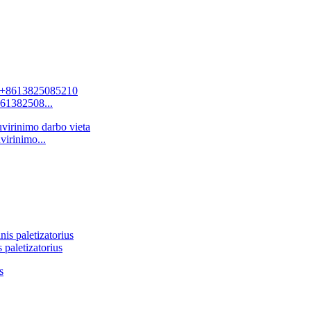
61382508...
virinimo...
 paletizatorius