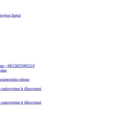
mybos linijai
pp: +8613825085210
atas
pramoniniu robotu
o pakrovimui ir iškrovimui
o pakrovimui ir iškrovimui