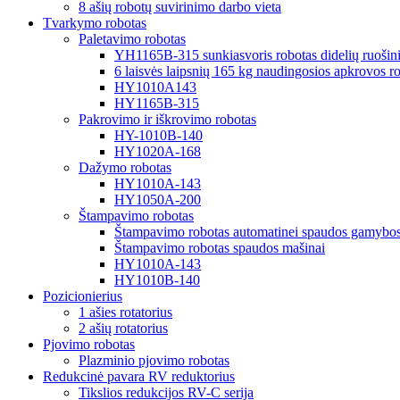
8 ašių robotų suvirinimo darbo vieta
Tvarkymo robotas
Paletavimo robotas
YH1165B-315 sunkiasvoris robotas didelių ruošini
6 laisvės laipsnių 165 kg naudingosios apkrovos rob
HY1010A143
HY1165B-315
Pakrovimo ir iškrovimo robotas
HY-1010B-140
HY1020A-168
Dažymo robotas
HY1010A-143
HY1050A-200
Štampavimo robotas
Štampavimo robotas automatinei spaudos gamybos 
Štampavimo robotas spaudos mašinai
HY1010A-143
HY1010B-140
Pozicionierius
1 ašies rotatorius
2 ašių rotatorius
Pjovimo robotas
Plazminio pjovimo robotas
Redukcinė pavara RV reduktorius
Tikslios redukcijos RV-C serija