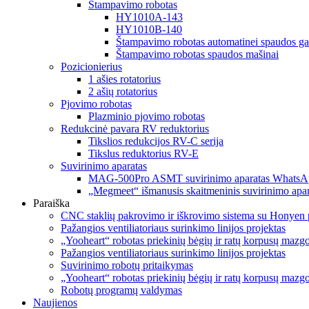
Štampavimo robotas
HY1010A-143
HY1010B-140
Štampavimo robotas automatinei spaudos ga
Štampavimo robotas spaudos mašinai
Pozicionierius
1 ašies rotatorius
2 ašių rotatorius
Pjovimo robotas
Plazminio pjovimo robotas
Redukcinė pavara RV reduktorius
Tikslios redukcijos RV-C serija
Tikslus reduktorius RV-E
Suvirinimo aparatas
MAG-500Pro ASMT suvirinimo aparatas WhatsA
„Megmeet“ išmanusis skaitmeninis suvirinimo apar
Paraiška
CNC staklių pakrovimo ir iškrovimo sistema su Honyen 
Pažangios ventiliatoriaus surinkimo linijos projektas
„Yooheart“ robotas priekinių bėgių ir ratų korpusų mazg
Pažangios ventiliatoriaus surinkimo linijos projektas
Suvirinimo robotų pritaikymas
„Yooheart“ robotas priekinių bėgių ir ratų korpusų mazg
Robotų programų valdymas
Naujienos