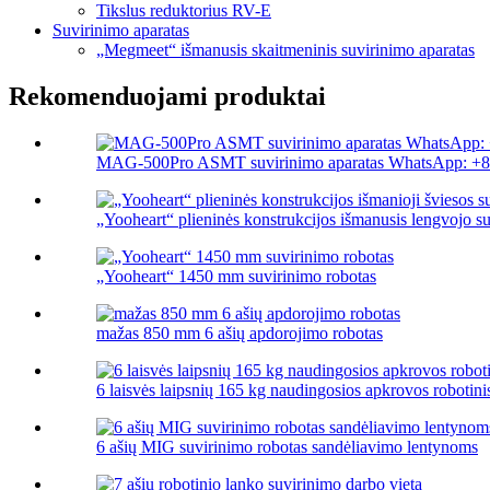
Tikslus reduktorius RV-E
Suvirinimo aparatas
„Megmeet“ išmanusis skaitmeninis suvirinimo aparatas
Rekomenduojami produktai
MAG-500Pro ASMT suvirinimo aparatas WhatsApp: +8
„Yooheart“ plieninės konstrukcijos išmanusis lengvojo su
„Yooheart“ 1450 mm suvirinimo robotas
mažas 850 mm 6 ašių apdorojimo robotas
6 laisvės laipsnių 165 kg naudingosios apkrovos robotinis
6 ašių MIG suvirinimo robotas sandėliavimo lentynoms