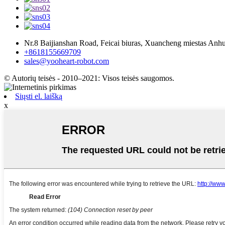
Nr.8 Baijianshan Road, Feicai biuras, Xuancheng miestas Anhui
+8618155669709
sales@yooheart-robot.com
© Autorių teisės - 2010–2021: Visos teisės saugomos.
Siųsti el. laišką
x