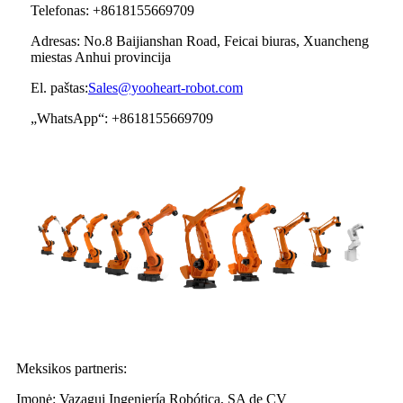
Telefonas: +8618155669709
Adresas: No.8 Baijianshan Road, Feicai biuras, Xuancheng
miestas Anhui provincija
El. paštas:
Sales@yooheart-robot.com
„WhatsApp“: +8618155669709
Meksikos partneris:
Įmonė: Vazagui Ingeniería Robótica, SA de CV