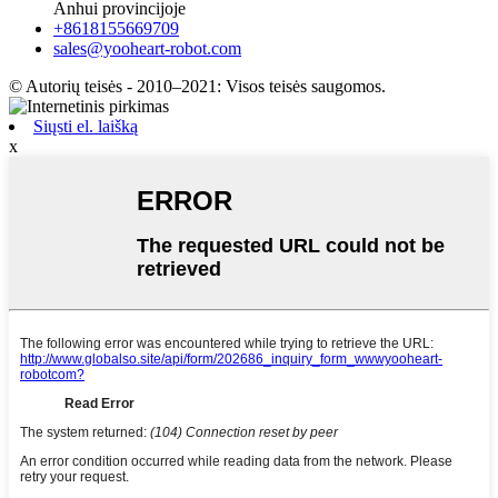
Anhui provincijoje
+8618155669709
sales@yooheart-robot.com
© Autorių teisės - 2010–2021: Visos teisės saugomos.
Siųsti el. laišką
x