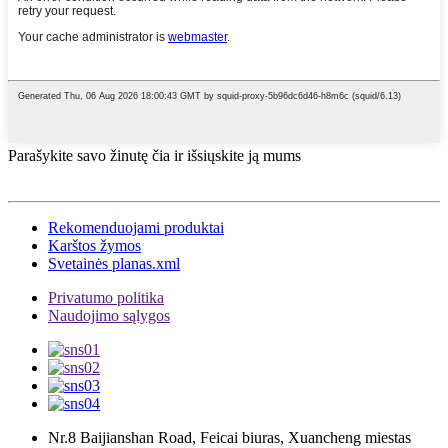
Parašykite savo žinutę čia ir išsiųskite ją mums
Rekomenduojami produktai
Karštos žymos
Svetainės planas.xml
Privatumo politika
Naudojimo sąlygos
Nr.8 Baijianshan Road, Feicai biuras, Xuancheng miestas