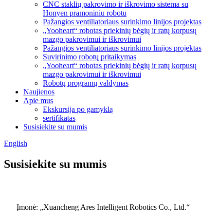
CNC staklių pakrovimo ir iškrovimo sistema su
Honyen pramoniniu robotu
Pažangios ventiliatoriaus surinkimo linijos projektas
„Yooheart“ robotas priekinių bėgių ir ratų korpusų
mazgo pakrovimui ir iškrovimui
Pažangios ventiliatoriaus surinkimo linijos projektas
Suvirinimo robotų pritaikymas
„Yooheart“ robotas priekinių bėgių ir ratų korpusų
mazgo pakrovimui ir iškrovimui
Robotų programų valdymas
Naujienos
Apie mus
Ekskursija po gamyklą
sertifikatas
Susisiekite su mumis
English
Susisiekite su mumis
Įmonė: „Xuancheng Ares Intelligent Robotics Co., Ltd.“