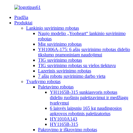
Pradžia
Produktai
Lankinio suvirinimo robotas
Naujo modelio „Yooheart“ lankinio suvirinimo
robotas
Mig suvirinimo robotas
YH1006A-175: 6 ašių suvirinimo robotas didelio
tikslumo pramoniniam naudojimui
TIG suvirinimo robotas
TIG suvirinimo robotas su vielos tiektuvu
Lazerinis suvirinimo robotas
7 ašių robotų suvirinimo darbo vieta
Tvarkymo robotas
Paletavimo robotas
YH1165B-315 sunkiasvoris robotas
didelių ruošinių paletizavimui ir medžiagų
tvarkymui
6 laisvės laipsnių 165 kg naudingosios
apkrovos robotinis paletizatorius
HY1010A143
HY1165B-315
Pakrovimo ir iškrovimo robotas