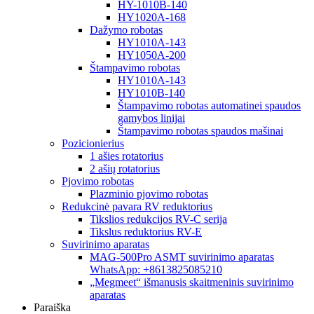
HY-1010B-140
HY1020A-168
Dažymo robotas
HY1010A-143
HY1050A-200
Štampavimo robotas
HY1010A-143
HY1010B-140
Štampavimo robotas automatinei spaudos
gamybos linijai
Štampavimo robotas spaudos mašinai
Pozicionierius
1 ašies rotatorius
2 ašių rotatorius
Pjovimo robotas
Plazminio pjovimo robotas
Redukcinė pavara RV reduktorius
Tikslios redukcijos RV-C serija
Tikslus reduktorius RV-E
Suvirinimo aparatas
MAG-500Pro ASMT suvirinimo aparatas
WhatsApp: +8613825085210
„Megmeet“ išmanusis skaitmeninis suvirinimo
aparatas
Paraiška