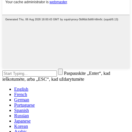
Paspauskite „Enter“, kad
ieškotumėte, arba „ESC“, kad uždarytumėte
English
French
German
Portuguese
Spanish
Russian
Japanese
Korean
Arabic