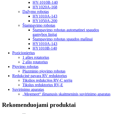
HY-1010B-140
HY1020A-168
Dažymo robotas
HY1010A-143
HY1050A-200
Štampavimo robotas
Štampavimo robotas automatinei spaudos
gamybos linijai
Štampavimo robotas spaudos mašinai
HY1010A-143
HY1010B-140
Pozicionierius
1 ašies rotatorius
2 ašių rotatorius
Pjovimo robotas
Plazminio pjovimo robotas
Redukcinė pavara RV reduktorius
Tikslios redukcijos RV-C serija
Tikslus reduktorius RV-E
Suvirinimo aparatas
„Megmeet“ išmanusis skaitmeninis suvirinimo aparatas
Rekomenduojami produktai