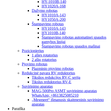
HY-1010B-140
HY1020A-168
Dažymo robotas
HY1010A-143
HY1050A-200
Štampavimo robotas
HY1010A-143
HY1010B-140
Štampavimo robotas automatinei spaudos
gamybos linijai
Štampavimo robotas spaudos mašinai
Pozicionierius
1 ašies rotatorius
2 ašių rotatorius
Pjovimo robotas
Plazminio pjovimo robotas
Redukcinė pavara RV reduktorius
Tikslios redukcijos RV-C serija
Tikslus reduktorius RV-E
Suvirinimo aparatas
MAG-500Pro ASMT suvirinimo aparatas
WhatsApp: +8613825085210
„Megmeet“ išmanusis skaitmeninis suvirinimo
aparatas
Paraiška