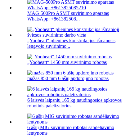
MAG-500Pro ASMT suvirinimo aparatas
WhatsApp: +861382508...
„Yooheart“ plieninės konstrukcijos išmanusis
lengvojo suvirinimo...
„Yooheart“ 1450 mm suvirinimo robotas
mažas 850 mm 6 ašių apdorojimo robotas
6 laisvės laipsnių 165 kg naudingosios apkrovos
robotinis paletizatorius
6 ašių MIG suvirinimo robotas sandėliavimo
lentynoms