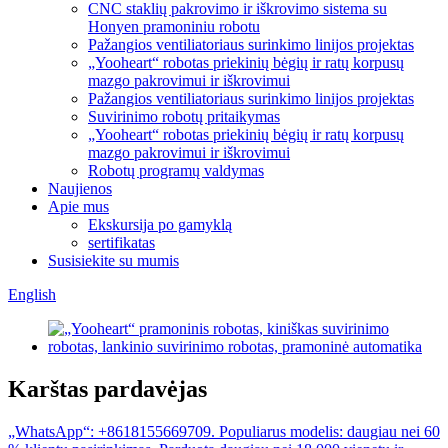
CNC staklių pakrovimo ir iškrovimo sistema su
Honyen pramoniniu robotu
Pažangios ventiliatoriaus surinkimo linijos projektas
„Yooheart“ robotas priekinių bėgių ir ratų korpusų
mazgo pakrovimui ir iškrovimui
Pažangios ventiliatoriaus surinkimo linijos projektas
Suvirinimo robotų pritaikymas
„Yooheart“ robotas priekinių bėgių ir ratų korpusų
mazgo pakrovimui ir iškrovimui
Robotų programų valdymas
Naujienos
Apie mus
Ekskursija po gamyklą
sertifikatas
Susisiekite su mumis
English
Karštas pardavėjas
„WhatsApp“: +8618155669709. Populiarus modelis: daugiau nei 60