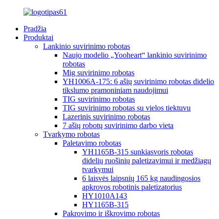
Pradžia
Produktai
Lankinio suvirinimo robotas
Naujo modelio „Yooheart“ lankinio suvirinimo
robotas
Mig suvirinimo robotas
YH1006A-175: 6 ašių suvirinimo robotas didelio
tikslumo pramoniniam naudojimui
TIG suvirinimo robotas
TIG suvirinimo robotas su vielos tiektuvu
Lazerinis suvirinimo robotas
7 ašių robotų suvirinimo darbo vieta
Tvarkymo robotas
Paletavimo robotas
YH1165B-315 sunkiasvoris robotas
didelių ruošinių paletizavimui ir medžiagų
tvarkymui
6 laisvės laipsnių 165 kg naudingosios
apkrovos robotinis paletizatorius
HY1010A143
HY1165B-315
Pakrovimo ir iškrovimo robotas