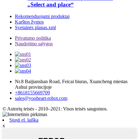
„Select and place“
Rekomenduojami produktai
Karštos žymos
Svetainės planas.xml
Privatumo politika
Naudojimo sąlygos
Nr.8 Baijianshan Road, Feicai biuras, Xuancheng miestas
Anhui provincijoje
+8618155669709
sales@yooheart-robot.com
© Autorių teisės - 2010–2021: Visos teisės saugomos.
Siųsti el. laišką
x