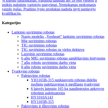
% klientų pasirinkimas. Parduota daugiau nei 18 000 vienetų ir
puikūs galutinių vartotojų pagyrimai. Nemokamas mokomasis
vaizdo įrašas. Pradinio lygio produktai padeda įgyti pardavėjo
kvalifikaciją.
Kategorijos
Lankinio suvirinimo robotas
Naujo modelio „Yooheart“ lankinio suvirinimo robotas
Mig suvirinimo robotas
TIG suvirinimo robotas
TIG suvirinimo robotas su vielos tiektuvu
Lazerinis suvirinimo robotas
6 ašių MIG suvirinimo robotas sandėliavimo lentynoms
7 ašių robotų suvirinimo darbo vieta
8 ašių robotų suvirinimo darbo vieta
Tvarkymo robotas
Paletavimo robotas
YH1165B-315 sunkiasvoris robotas didelių
ruošinių paletizavimui ir medžiagų tvarkymui
6 laisvės laipsnių 165 kg naudingosios apkrovos
robotinis paletizatorius
HY1010A143
HY1165B-315
Pakrovimo ir iškrovimo robotas