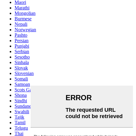
Maori
Marathi
Mongolian
Burmese
Nepali
Norwegian
Pashto
Persian
Punjabi
Serbian
Sesotho
Sinhala
Slovak
Slovenian
Somali
Samoan
Scots Gaelic
Shona
Sindhi
Sundanese
Swahili
Tajik
Tamil
Telugu
Thai