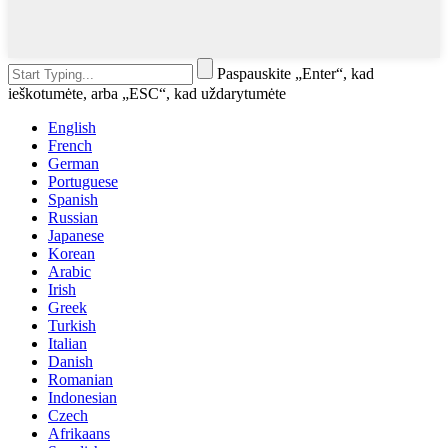
Paspauskite „Enter“, kad
ieškotumėte, arba „ESC“, kad uždarytumėte
English
French
German
Portuguese
Spanish
Russian
Japanese
Korean
Arabic
Irish
Greek
Turkish
Italian
Danish
Romanian
Indonesian
Czech
Afrikaans