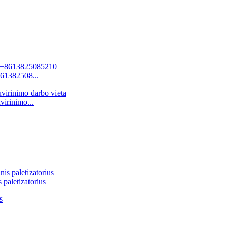
61382508...
virinimo...
 paletizatorius