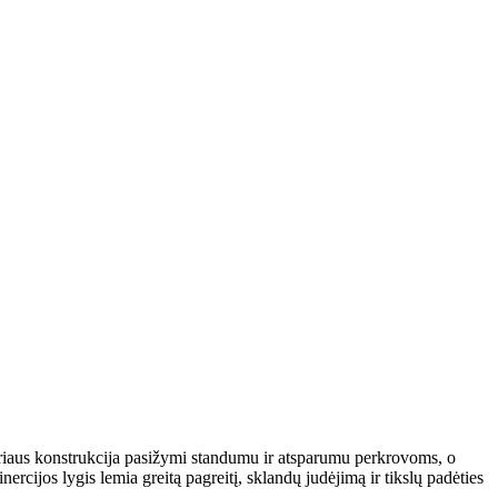
riaus konstrukcija pasižymi standumu ir atsparumu perkrovoms, o
rcijos lygis lemia greitą pagreitį, sklandų judėjimą ir tikslų padėties