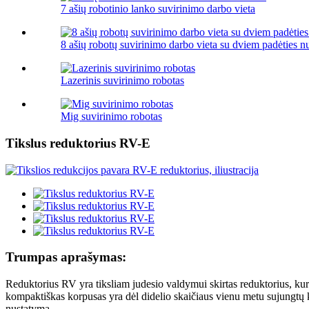
7 ašių robotinio lanko suvirinimo darbo vieta
8 ašių robotų suvirinimo darbo vieta su dviem padėties n
Lazerinis suvirinimo robotas
Mig suvirinimo robotas
Tikslus reduktorius RV-E
Trumpas aprašymas:
Reduktorius RV yra tiksliam judesio valdymui skirtas reduktorius, k
kompaktiškas korpusas yra dėl didelio skaičiaus vienu metu sujungtų kr
nustatymą.