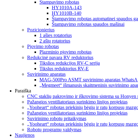
Štampavimo robotas
HY1010A-143
HY1010B-140
Štampavimo robotas automatinei spaudos ga
Štampavimo robotas spaudos mašinai
Pozicionierius
1 ašies rotatorius
2 ašių rotatorius
Pjovimo robotas
Plazminio pjovimo robotas
Redukcinė pavara RV reduktorius
Tikslios redukcijos RV-C serija
Tikslus reduktorius RV-E
Suvirinimo aparatas
MAG-500Pro ASMT suvirinimo aparatas WhatsA
„Megmeet“ išmanusis skaitmeninis suvirinimo apar
Paraiška
CNC staklių pakrovimo ir iškrovimo sistema su Honyen 
Pažangios ventiliatoriaus surinkimo linijos projektas
„Yooheart“ robotas priekinių bėgių ir ratų korpusų mazg
Pažangios ventiliatoriaus surinkimo linijos projektas
Suvirinimo robotų pritaikymas
„Yooheart“ robotas priekinių bėgių ir ratų korpusų mazg
Robotų programų valdymas
Naujienos