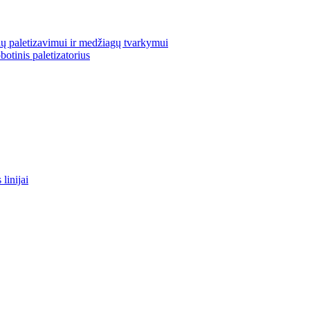
ų paletizavimui ir medžiagų tvarkymui
otinis paletizatorius
linijai