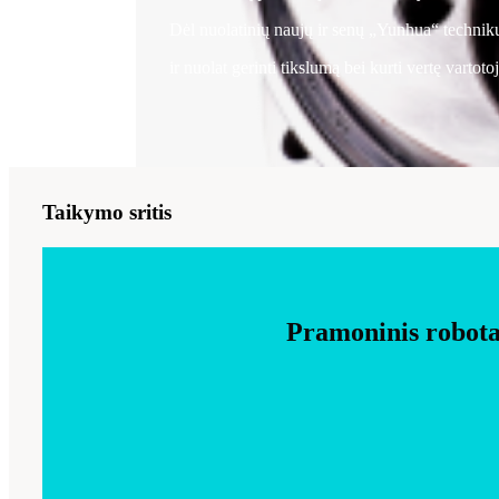
Dėl nuolatinių naujų ir senų „Yunhua“ technikų
ir nuolat gerinti tikslumą bei kurti vertę vartoto
Taikymo sritis
Pramoninis robotas