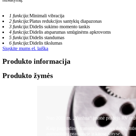
1 funkcija:
Minimali vibracija
2 funkcija:
Platus redukcijos santykių diapazonas
3 funkcija:
Didelis sukimo momento tankis
4 funkcija:
Didelis atsparumas smūginėms apkrovoms
5 funkcija:
Didelis standumas
6 funkcija:
Didelis tikslumas
Siųskite mums el. laišką
Produkto informacija
Produkto žymės
Nuo 2011 m. „Yunhua“ įmonė pradėjo RV redukt
Kaip pagrindinės transmisijos srities dalys, mū
automobilių pramonėje ir kitose srityse.