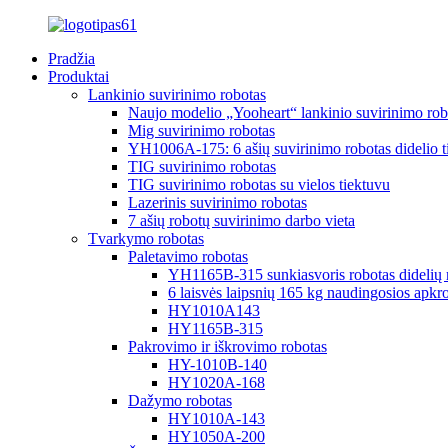
Pradžia
Produktai
Lankinio suvirinimo robotas
Naujo modelio „Yooheart“ lankinio suvirinimo rob
Mig suvirinimo robotas
YH1006A-175: 6 ašių suvirinimo robotas didelio 
TIG suvirinimo robotas
TIG suvirinimo robotas su vielos tiektuvu
Lazerinis suvirinimo robotas
7 ašių robotų suvirinimo darbo vieta
Tvarkymo robotas
Paletavimo robotas
YH1165B-315 sunkiasvoris robotas didelių r
6 laisvės laipsnių 165 kg naudingosios apkro
HY1010A143
HY1165B-315
Pakrovimo ir iškrovimo robotas
HY-1010B-140
HY1020A-168
Dažymo robotas
HY1010A-143
HY1050A-200