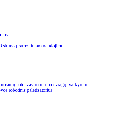
otas
tikslumo pramoniniam naudojimui
uošinių paletizavimui ir medžiagų tvarkymui
vos robotinis paletizatorius