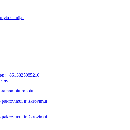
mybos linijai
pp: +8613825085210
atas
pramoniniu robotu
o pakrovimui ir iškrovimui
o pakrovimui ir iškrovimui