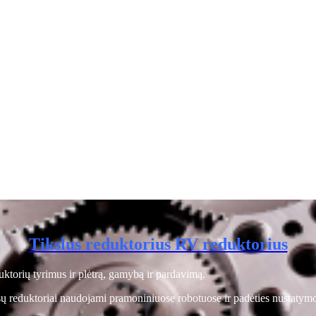
Tikslus reduktorius RV reduktorius
orių tyrimus ir plėtrą, gamybą ir pardavimą.
sų reduktoriai naudojami pramoniniuose robotuose ir padėties nustatymo 