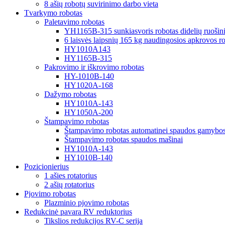
8 ašių robotų suvirinimo darbo vieta
Tvarkymo robotas
Paletavimo robotas
YH1165B-315 sunkiasvoris robotas didelių ruošini
6 laisvės laipsnių 165 kg naudingosios apkrovos rob
HY1010A143
HY1165B-315
Pakrovimo ir iškrovimo robotas
HY-1010B-140
HY1020A-168
Dažymo robotas
HY1010A-143
HY1050A-200
Štampavimo robotas
Štampavimo robotas automatinei spaudos gamybos 
Štampavimo robotas spaudos mašinai
HY1010A-143
HY1010B-140
Pozicionierius
1 ašies rotatorius
2 ašių rotatorius
Pjovimo robotas
Plazminio pjovimo robotas
Redukcinė pavara RV reduktorius
Tikslios redukcijos RV-C serija