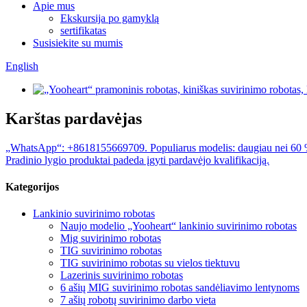
Apie mus
Ekskursija po gamyklą
sertifikatas
Susisiekite su mumis
English
Karštas pardavėjas
„WhatsApp“: +8618155669709. Populiarus modelis: daugiau nei 60 % k
Pradinio lygio produktai padeda įgyti pardavėjo kvalifikaciją.
Kategorijos
Lankinio suvirinimo robotas
Naujo modelio „Yooheart“ lankinio suvirinimo robotas
Mig suvirinimo robotas
TIG suvirinimo robotas
TIG suvirinimo robotas su vielos tiektuvu
Lazerinis suvirinimo robotas
6 ašių MIG suvirinimo robotas sandėliavimo lentynoms
7 ašių robotų suvirinimo darbo vieta