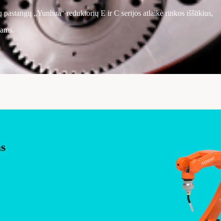
 pastangų „Yunhua“ reduktorių E ir C serijos atlaikė rinkos iššūkius,
jams.