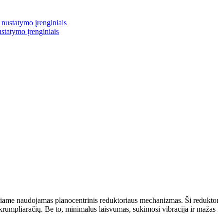
ustatymo įrenginiais
uriame naudojamas planocentrinis reduktoriaus mechanizmas. Ši redukto
umpliaračių. Be to, minimalus laisvumas, sukimosi vibracija ir mažas ine