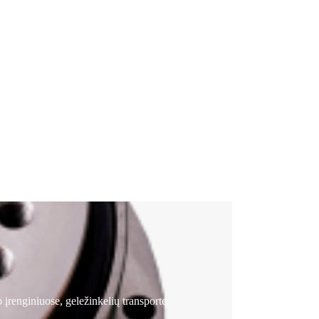
įrenginiuose, geležinkelių transporte,