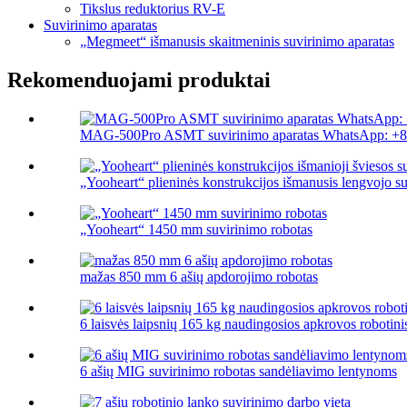
Tikslus reduktorius RV-E
Suvirinimo aparatas
„Megmeet“ išmanusis skaitmeninis suvirinimo aparatas
Rekomenduojami produktai
MAG-500Pro ASMT suvirinimo aparatas WhatsApp: +8
„Yooheart“ plieninės konstrukcijos išmanusis lengvojo su
„Yooheart“ 1450 mm suvirinimo robotas
mažas 850 mm 6 ašių apdorojimo robotas
6 laisvės laipsnių 165 kg naudingosios apkrovos robotinis
6 ašių MIG suvirinimo robotas sandėliavimo lentynoms