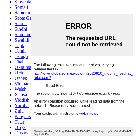
Slovenian
Somali
Samoan
Scots Gaelic
Shona
Sindhi
Sundanese
Swahili
Tajik
Tamil
Telugu
Thai
Ukrainian
Urdu
Uzbek
Vietnamese
Welsh
Xhosa
Yiddish
Yoruba
Zulu
Kinyarwanda
Tatar
Oriya
Turkmen