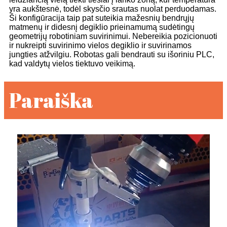
yra aukštesnė, todėl skysčio srautas nuolat perduodamas.
Ši konfigūracija taip pat suteikia mažesnių bendrųjų
matmenų ir didesnį degiklio prieinamumą sudėtingų
geometrijų robotiniam suvirinimui. Nebereikia pozicionuoti
ir nukreipti suvirinimo vielos degiklio ir suvirinamos
jungties atžvilgiu. Robotas gali bendrauti su išoriniu PLC,
kad valdytų vielos tiektuvo veikimą.
Paraiška