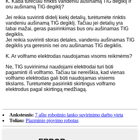
K. Kada turėčiau rinktis vandeniu aušinamą TIG degiklį ir
oru aušinamą TIG degiklį?
Jei reikia suvirinti didelį kiekį detalių, turėtumėte rinktis
vandeniu aušinamą TIG degiklį. Tačiau jei detalių yra
labai mažai, geras pasirinkimas bus oru aušinamas TIG
degiklis.
Jei reikia suvirinti storas detales, vandeniu aušinamas TIG
degiklis yra geresnis nei oru aušinamas TIG degiklis.
K. Ar volframo elektrodas naudojamas visoms reikmėms?
Ne, TIG suvirinimui naudojami elektrodai turi būti
pagaminti iš volframo. Tačiau tai nereiškia, kad vienas
volframo elektrodas gali būti naudojamas visiems
tikslams. Turėtumėte pasirinkti skirtingus volframo
elektrodus pagal skirtingą medžiagą.
Ankstesnis:
7 ašių robotinio lanko suvirinimo darbo vieta
Toliau:
Plazminio pjovimo robotas