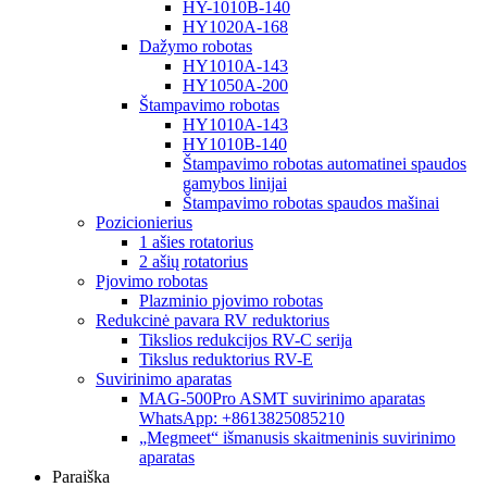
HY-1010B-140
HY1020A-168
Dažymo robotas
HY1010A-143
HY1050A-200
Štampavimo robotas
HY1010A-143
HY1010B-140
Štampavimo robotas automatinei spaudos
gamybos linijai
Štampavimo robotas spaudos mašinai
Pozicionierius
1 ašies rotatorius
2 ašių rotatorius
Pjovimo robotas
Plazminio pjovimo robotas
Redukcinė pavara RV reduktorius
Tikslios redukcijos RV-C serija
Tikslus reduktorius RV-E
Suvirinimo aparatas
MAG-500Pro ASMT suvirinimo aparatas
WhatsApp: +8613825085210
„Megmeet“ išmanusis skaitmeninis suvirinimo
aparatas
Paraiška