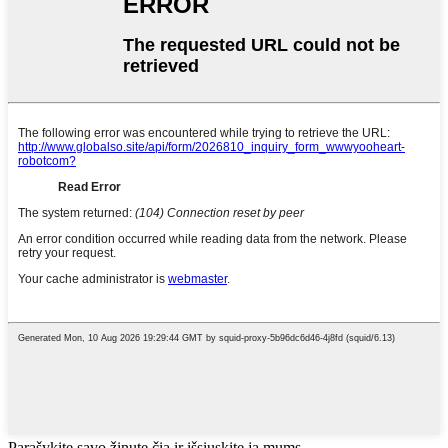
Parašykite savo žinutę čia ir išsiųskite ją mums