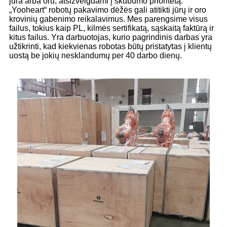
jūra arba oru, atsižvelgdami į skubumo prioritetą.
„Yooheart“ robotų pakavimo dėžės gali atitikti jūrų ir oro
krovinių gabenimo reikalavimus. Mes parengsime visus
failus, tokius kaip PL, kilmės sertifikatą, sąskaitą faktūrą ir
kitus failus. Yra darbuotojas, kurio pagrindinis darbas yra
užtikrinti, kad kiekvienas robotas būtų pristatytas į klientų
uostą be jokių nesklandumų per 40 darbo dienų.