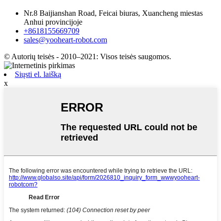
Nr.8 Baijianshan Road, Feicai biuras, Xuancheng miestas
Anhui provincijoje
+8618155669709
sales@yooheart-robot.com
© Autorių teisės - 2010–2021: Visos teisės saugomos.
Siųsti el. laišką
x