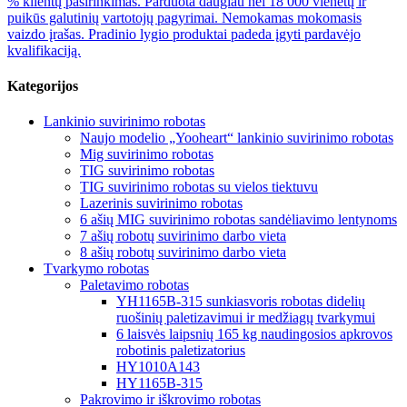
% klientų pasirinkimas. Parduota daugiau nei 18 000 vienetų ir
puikūs galutinių vartotojų pagyrimai. Nemokamas mokomasis
vaizdo įrašas. Pradinio lygio produktai padeda įgyti pardavėjo
kvalifikaciją.
Kategorijos
Lankinio suvirinimo robotas
Naujo modelio „Yooheart“ lankinio suvirinimo robotas
Mig suvirinimo robotas
TIG suvirinimo robotas
TIG suvirinimo robotas su vielos tiektuvu
Lazerinis suvirinimo robotas
6 ašių MIG suvirinimo robotas sandėliavimo lentynoms
7 ašių robotų suvirinimo darbo vieta
8 ašių robotų suvirinimo darbo vieta
Tvarkymo robotas
Paletavimo robotas
YH1165B-315 sunkiasvoris robotas didelių
ruošinių paletizavimui ir medžiagų tvarkymui
6 laisvės laipsnių 165 kg naudingosios apkrovos
robotinis paletizatorius
HY1010A143
HY1165B-315
Pakrovimo ir iškrovimo robotas