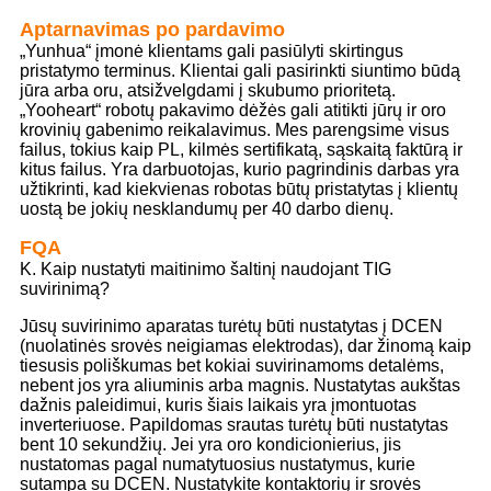
Aptarnavimas po pardavimo
„Yunhua“ įmonė klientams gali pasiūlyti skirtingus
pristatymo terminus. Klientai gali pasirinkti siuntimo būdą
jūra arba oru, atsižvelgdami į skubumo prioritetą.
„Yooheart“ robotų pakavimo dėžės gali atitikti jūrų ir oro
krovinių gabenimo reikalavimus. Mes parengsime visus
failus, tokius kaip PL, kilmės sertifikatą, sąskaitą faktūrą ir
kitus failus. Yra darbuotojas, kurio pagrindinis darbas yra
užtikrinti, kad kiekvienas robotas būtų pristatytas į klientų
uostą be jokių nesklandumų per 40 darbo dienų.
FQA
K. Kaip nustatyti maitinimo šaltinį naudojant TIG
suvirinimą?
Jūsų suvirinimo aparatas turėtų būti nustatytas į DCEN
(nuolatinės srovės neigiamas elektrodas), dar žinomą kaip
tiesusis poliškumas bet kokiai suvirinamoms detalėms,
nebent jos yra aliuminis arba magnis. Nustatytas aukštas
dažnis paleidimui, kuris šiais laikais yra įmontuotas
inverteriuose. Papildomas srautas turėtų būti nustatytas
bent 10 sekundžių. Jei yra oro kondicionierius, jis
nustatomas pagal numatytuosius nustatymus, kurie
sutampa su DCEN. Nustatykite kontaktorių ir srovės