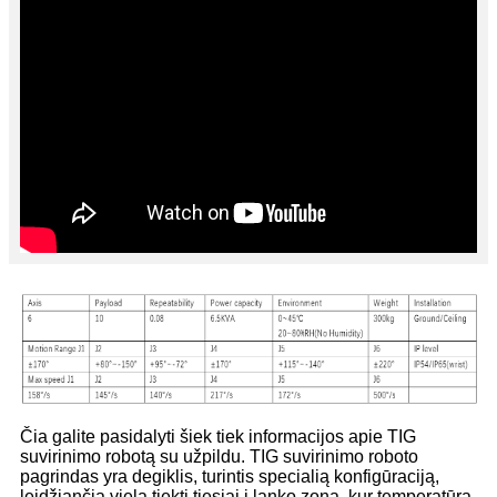
Čia galite pasidalyti šiek tiek informacijos apie TIG
suvirinimo robotą su užpildu. TIG suvirinimo roboto
pagrindas yra degiklis, turintis specialią konfigūraciją,
leidžiančią vielą tiekti tiesiai į lanko zoną, kur temperatūra