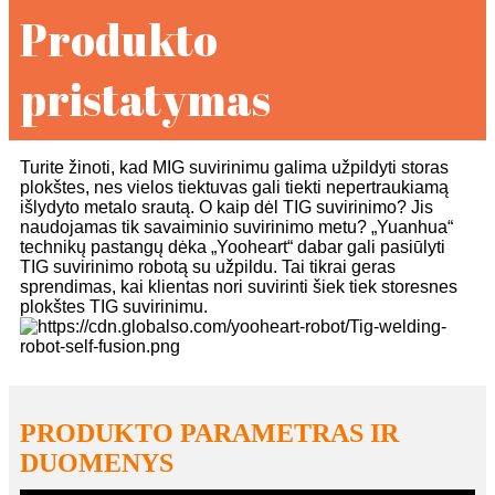
Produkto
pristatymas
Turite žinoti, kad MIG suvirinimu galima užpildyti storas
plokštes, nes vielos tiektuvas gali tiekti nepertraukiamą
išlydyto metalo srautą. O kaip dėl TIG suvirinimo? Jis
naudojamas tik savaiminio suvirinimo metu? „Yuanhua“
technikų pastangų dėka „Yooheart“ dabar gali pasiūlyti
TIG suvirinimo robotą su užpildu. Tai tikrai geras
sprendimas, kai klientas nori suvirinti šiek tiek storesnes
plokštes TIG suvirinimu.
PRODUKTO PARAMETRAS IR
DUOMENYS