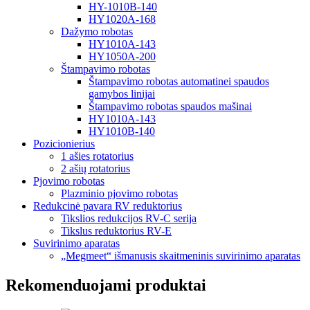
HY-1010B-140
HY1020A-168
Dažymo robotas
HY1010A-143
HY1050A-200
Štampavimo robotas
Štampavimo robotas automatinei spaudos
gamybos linijai
Štampavimo robotas spaudos mašinai
HY1010A-143
HY1010B-140
Pozicionierius
1 ašies rotatorius
2 ašių rotatorius
Pjovimo robotas
Plazminio pjovimo robotas
Redukcinė pavara RV reduktorius
Tikslios redukcijos RV-C serija
Tikslus reduktorius RV-E
Suvirinimo aparatas
„Megmeet“ išmanusis skaitmeninis suvirinimo aparatas
Rekomenduojami produktai