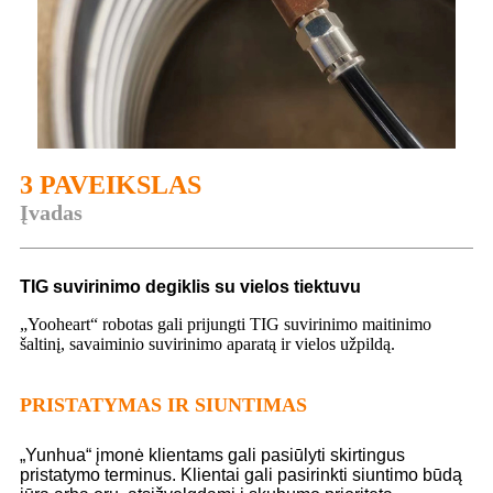
3 PAVEIKSLAS
Įvadas
TIG suvirinimo degiklis su vielos tiektuvu
„Yooheart“ robotas gali prijungti TIG suvirinimo maitinimo
šaltinį, savaiminio suvirinimo aparatą ir vielos užpildą.
PRISTATYMAS IR SIUNTIMAS
„Yunhua“ įmonė klientams gali pasiūlyti skirtingus
pristatymo terminus. Klientai gali pasirinkti siuntimo būdą