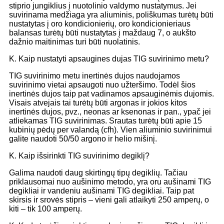
stiprio jungiklius į nuotolinio valdymo nustatymus. Jei
suvirinama medžiaga yra aliuminis, poliškumas turėtų būti
nustatytas į oro kondicionierių, oro kondicionieriaus
balansas turėtų būti nustatytas į maždaug 7, o aukšto
dažnio maitinimas turi būti nuolatinis.
K. Kaip nustatyti apsaugines dujas TIG suvirinimo metu?
TIG suvirinimo metu inertinės dujos naudojamos
suvirinimo vietai apsaugoti nuo užteršimo. Todėl šios
inertinės dujos taip pat vadinamos apsauginėmis dujomis.
Visais atvejais tai turėtų būti argonas ir jokios kitos
inertinės dujos, pvz., neonas ar ksenonas ir pan., ypač jei
atliekamas TIG suvirinimas. Srautas turėtų būti apie 15
kubinių pėdų per valandą (cfh). Vien aliuminio suvirinimui
galite naudoti 50/50 argono ir helio mišinį.
K. Kaip išsirinkti TIG suvirinimo degiklį?
Galima naudoti daug skirtingų tipų degiklių. Tačiau
priklausomai nuo aušinimo metodo, yra oru aušinami TIG
degikliai ir vandeniu aušinami TIG degikliai. Taip pat
skirsis ir srovės stipris – vieni gali atlaikyti 250 amperų, ​​o
kiti – tik 100 amperų.