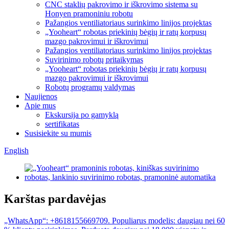
CNC staklių pakrovimo ir iškrovimo sistema su
Honyen pramoniniu robotu
Pažangios ventiliatoriaus surinkimo linijos projektas
„Yooheart“ robotas priekinių bėgių ir ratų korpusų
mazgo pakrovimui ir iškrovimui
Pažangios ventiliatoriaus surinkimo linijos projektas
Suvirinimo robotų pritaikymas
„Yooheart“ robotas priekinių bėgių ir ratų korpusų
mazgo pakrovimui ir iškrovimui
Robotų programų valdymas
Naujienos
Apie mus
Ekskursija po gamyklą
sertifikatas
Susisiekite su mumis
English
Karštas pardavėjas
„WhatsApp“: +8618155669709. Populiarus modelis: daugiau nei 60