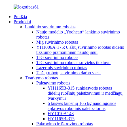
Pradžia
Produktai
Lankinio suvirinimo robotas
Naujo modelio „Yooheart“ lankinio suvirinimo
robotas
Mig suvirinimo robotas
YH1006A-175: 6 ašių suvirinimo robotas didelio
tikslumo pramoniniam naudojimui
TIG suvirinimo robotas
TIG suvirinimo robotas su vielos tiektuvu
Lazerinis suvirinimo robotas
7 ašių robotų suvirinimo darbo vieta
Tvarkymo robotas
Paletavimo robotas
YH1165B-315 sunkiasvoris robotas
didelių ruošinių paletizavimui ir medžiagų
tvarkymui
6 laisvės laipsnių 165 kg naudingosios
apkrovos robotinis paletizatorius
HY1010A143
HY1165B-315
Pakrovimo ir iškrovimo robotas