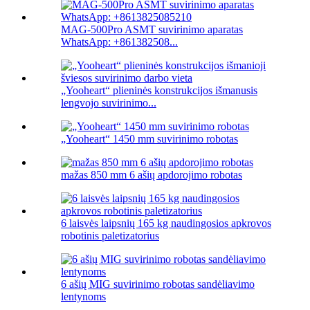
MAG-500Pro ASMT suvirinimo aparatas
WhatsApp: +861382508...
„Yooheart“ plieninės konstrukcijos išmanusis
lengvojo suvirinimo...
„Yooheart“ 1450 mm suvirinimo robotas
mažas 850 mm 6 ašių apdorojimo robotas
6 laisvės laipsnių 165 kg naudingosios apkrovos
robotinis paletizatorius
6 ašių MIG suvirinimo robotas sandėliavimo
lentynoms