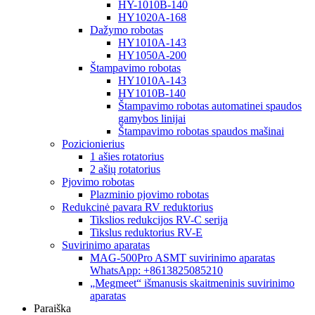
HY-1010B-140
HY1020A-168
Dažymo robotas
HY1010A-143
HY1050A-200
Štampavimo robotas
HY1010A-143
HY1010B-140
Štampavimo robotas automatinei spaudos
gamybos linijai
Štampavimo robotas spaudos mašinai
Pozicionierius
1 ašies rotatorius
2 ašių rotatorius
Pjovimo robotas
Plazminio pjovimo robotas
Redukcinė pavara RV reduktorius
Tikslios redukcijos RV-C serija
Tikslus reduktorius RV-E
Suvirinimo aparatas
MAG-500Pro ASMT suvirinimo aparatas
WhatsApp: +8613825085210
„Megmeet“ išmanusis skaitmeninis suvirinimo
aparatas
Paraiška