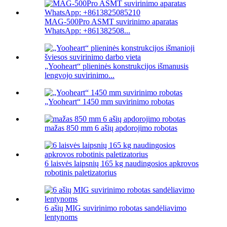
MAG-500Pro ASMT suvirinimo aparatas
WhatsApp: +861382508...
„Yooheart“ plieninės konstrukcijos išmanusis
lengvojo suvirinimo...
„Yooheart“ 1450 mm suvirinimo robotas
mažas 850 mm 6 ašių apdorojimo robotas
6 laisvės laipsnių 165 kg naudingosios apkrovos
robotinis paletizatorius
6 ašių MIG suvirinimo robotas sandėliavimo
lentynoms