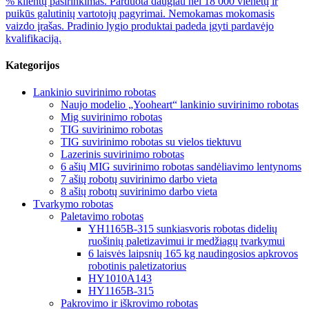
% klientų pasirinkimas. Parduota daugiau nei 18 000 vienetų ir
puikūs galutinių vartotojų pagyrimai. Nemokamas mokomasis
vaizdo įrašas. Pradinio lygio produktai padeda įgyti pardavėjo
kvalifikaciją.
Kategorijos
Lankinio suvirinimo robotas
Naujo modelio „Yooheart“ lankinio suvirinimo robotas
Mig suvirinimo robotas
TIG suvirinimo robotas
TIG suvirinimo robotas su vielos tiektuvu
Lazerinis suvirinimo robotas
6 ašių MIG suvirinimo robotas sandėliavimo lentynoms
7 ašių robotų suvirinimo darbo vieta
8 ašių robotų suvirinimo darbo vieta
Tvarkymo robotas
Paletavimo robotas
YH1165B-315 sunkiasvoris robotas didelių
ruošinių paletizavimui ir medžiagų tvarkymui
6 laisvės laipsnių 165 kg naudingosios apkrovos
robotinis paletizatorius
HY1010A143
HY1165B-315
Pakrovimo ir iškrovimo robotas