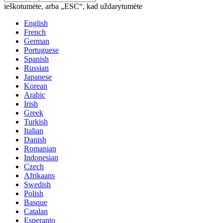
ieškotumėte, arba „ESC“, kad uždarytumėte
English
French
German
Portuguese
Spanish
Russian
Japanese
Korean
Arabic
Irish
Greek
Turkish
Italian
Danish
Romanian
Indonesian
Czech
Afrikaans
Swedish
Polish
Basque
Catalan
Esperanto