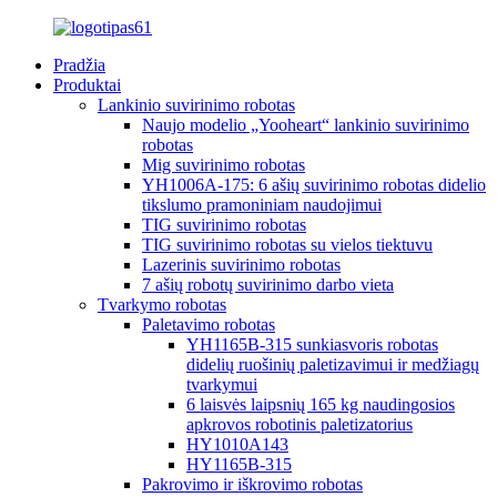
Pradžia
Produktai
Lankinio suvirinimo robotas
Naujo modelio „Yooheart“ lankinio suvirinimo
robotas
Mig suvirinimo robotas
YH1006A-175: 6 ašių suvirinimo robotas didelio
tikslumo pramoniniam naudojimui
TIG suvirinimo robotas
TIG suvirinimo robotas su vielos tiektuvu
Lazerinis suvirinimo robotas
7 ašių robotų suvirinimo darbo vieta
Tvarkymo robotas
Paletavimo robotas
YH1165B-315 sunkiasvoris robotas
didelių ruošinių paletizavimui ir medžiagų
tvarkymui
6 laisvės laipsnių 165 kg naudingosios
apkrovos robotinis paletizatorius
HY1010A143
HY1165B-315
Pakrovimo ir iškrovimo robotas