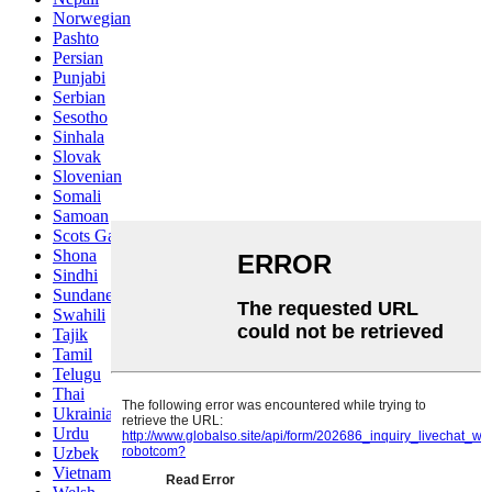
Norwegian
Pashto
Persian
Punjabi
Serbian
Sesotho
Sinhala
Slovak
Slovenian
Somali
Samoan
Scots Gaelic
Shona
Sindhi
Sundanese
Swahili
Tajik
Tamil
Telugu
Thai
Ukrainian
Urdu
Uzbek
Vietnamese