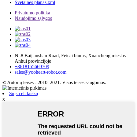
Svetainės planas.xml
Privatumo politika
Naudojimo sąlygos
Nr.8 Baijianshan Road, Feicai biuras, Xuancheng miestas
Anhui provincijoje
+8618155669709
sales@yooheart-robot.com
© Autorių teisės - 2010–2021: Visos teisės saugomos.
Siųsti el. laišką
x