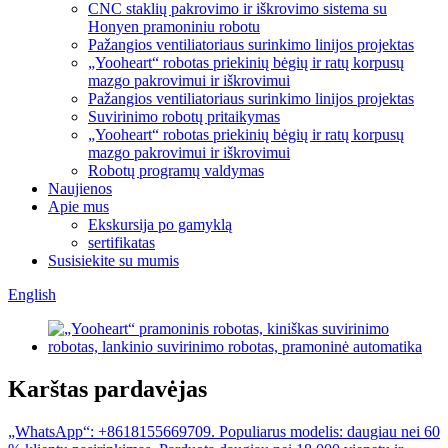
CNC staklių pakrovimo ir iškrovimo sistema su
Honyen pramoniniu robotu
Pažangios ventiliatoriaus surinkimo linijos projektas
„Yooheart“ robotas priekinių bėgių ir ratų korpusų
mazgo pakrovimui ir iškrovimui
Pažangios ventiliatoriaus surinkimo linijos projektas
Suvirinimo robotų pritaikymas
„Yooheart“ robotas priekinių bėgių ir ratų korpusų
mazgo pakrovimui ir iškrovimui
Robotų programų valdymas
Naujienos
Apie mus
Ekskursija po gamyklą
sertifikatas
Susisiekite su mumis
English
Karštas pardavėjas
„WhatsApp“: +8618155669709. Populiarus modelis: daugiau nei 60