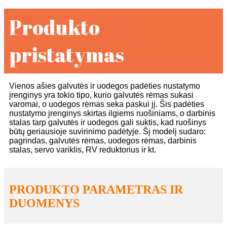
Produkto
pristatymas
Vienos ašies galvutės ir uodegos padėties nustatymo
įrenginys yra tokio tipo, kurio galvutės rėmas sukasi
varomai, o uodegos rėmas seka paskui jį. Šis padėties
nustatymo įrenginys skirtas ilgiems ruošiniams, o darbinis
stalas tarp galvutės ir uodegos gali suktis, kad ruošinys
būtų geriausioje suvirinimo padėtyje. Šį modelį sudaro:
pagrindas, galvutės rėmas, uodegos rėmas, darbinis
stalas, servo variklis, RV reduktorius ir kt.
PRODUKTO PARAMETRAS IR
DUOMENYS