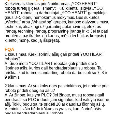
Kiekvienas klientas prieš pirkdamas „YOO HEART“
robotą turėtų jį gerai išmanyti. Kai klientai įsigyja „YOO
HEART“ robotą, jų darbuotojai „YOO HEART“ gamykloje
gaus 3–5 dienų nemokamus mokymus. Bus sukurtos
„Wechat“ arba „WhatsApp“ grupės, kuriose dalyvaus mūsų
technikai, atsakingi už garantinį aptarnavimą, elektros
įrangą, techninę įrangą, programinę įrangą ir kt. Jei ta pati
problema pasikartos du kartus, mūsų technikas kreipsis į
kliento įmonę, kad ją išspręstų.
FQA
1 klausimas. Kiek išorinių ašių gali pridėti YOO HEART
robotas?
A. Šiuo metu YOO HEART robotas gali pridėti dar 3
išorines ašis, kurios gali bendradarbiauti su robotu. Tai
reiškia, kad turime standartinę roboto darbo stotį su 7, 8 ir
9 ašimis.
2 klausimas. Ar yra koks nors pasirinkimas, jei norime prie
roboto pridėti daugiau ašių?
A. Ar žinote, kas yra PLC? Jei žinote, mūsų robotas gali
bendrauti su PLC ir duoti jam signalus, kad valdytų išorinę
ašį. Tokiu būdu galite pridėti 10 ar daugiau išorinių ašių.
Vienintelis šio būdo trūkumas yra tas, kad išorinė ašis
negali bendradarbiauti su robotu.