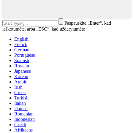
Paspauskite „Enter“, kad
ieškotumėte, arba „ESC“, kad uždarytumėte
English
French
German
Portuguese
Spanish
Russian
Japanese
Korean
Arabic
Irish
Greek
Turkish
Italian
Danish
Romanian
Indonesian
Czech
Afrikaans