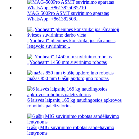
MAG-500Pro ASMT suvirinimo aparatas
WhatsApp: +861382508...
„Yooheart“ plieninės konstrukcijos išmanusis
lengvojo suvirinimo...
„Yooheart“ 1450 mm suvirinimo robotas
mažas 850 mm 6 ašių apdorojimo robotas
6 laisvės laipsnių 165 kg naudingosios apkrovos
robotinis paletizatorius
6 ašių MIG suvirinimo robotas sandėliavimo
lentynoms