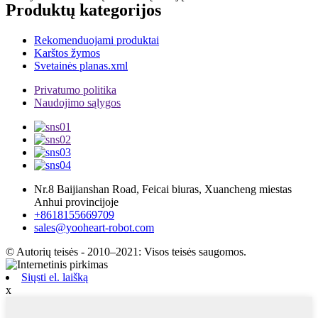
Produktų kategorijos
Rekomenduojami produktai
Karštos žymos
Svetainės planas.xml
Privatumo politika
Naudojimo sąlygos
Nr.8 Baijianshan Road, Feicai biuras, Xuancheng miestas
Anhui provincijoje
+8618155669709
sales@yooheart-robot.com
© Autorių teisės - 2010–2021: Visos teisės saugomos.
Siųsti el. laišką
x