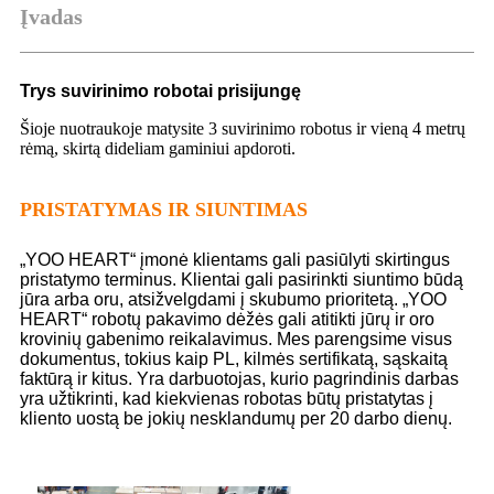
Įvadas
Trys suvirinimo robotai prisijungę
Šioje nuotraukoje matysite 3 suvirinimo robotus ir vieną 4 metrų
rėmą, skirtą dideliam gaminiui apdoroti.
PRISTATYMAS IR SIUNTIMAS
„YOO HEART“ įmonė klientams gali pasiūlyti skirtingus
pristatymo terminus. Klientai gali pasirinkti siuntimo būdą
jūra arba oru, atsižvelgdami į skubumo prioritetą. „YOO
HEART“ robotų pakavimo dėžės gali atitikti jūrų ir oro
krovinių gabenimo reikalavimus. Mes parengsime visus
dokumentus, tokius kaip PL, kilmės sertifikatą, sąskaitą
faktūrą ir kitus. Yra darbuotojas, kurio pagrindinis darbas
yra užtikrinti, kad kiekvienas robotas būtų pristatytas į
kliento uostą be jokių nesklandumų per 20 darbo dienų.