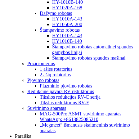
HY-1010B-140
HY1020A-168
Dažymo robotas
HY1010A-143
HY1050A-200
Štampavimo robotas
HY1010A-143
HY1010B-140
Štampavimo robotas automatinei spaudos
gamybos linijai
Štampavimo robotas spaudos mašinai
Pozicionierius
1 ašies rotatorius
2 ašių rotatorius
Pjovimo robotas
Plazminio pjovimo robotas
Redukcinė pavara RV reduktorius
Tikslios redukcijos RV-C serija
Tikslus reduktorius RV-E
Suvirinimo aparatas
MAG-500Pro ASMT suvirinimo aparatas
WhatsApp: +8613825085210
„Megmeet“ išmanusis skaitmeninis suvirinimo
aparatas
Paraiška