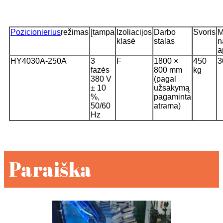
Pozicionierius
režimas
Įtampa
Izoliacijos
Darbo
Svoris
M
klasė
stalas
n
a
HY4030A-250A
3
F
1800 ×
450
3
fazės
800 mm
kg
380 V
(pagal
± 10
užsakymą
%,
pagaminta
50/60
atrama)
Hz
Paraiška