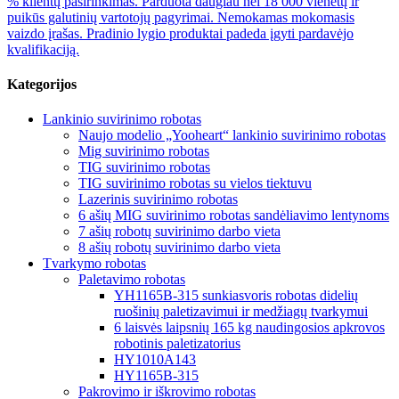
% klientų pasirinkimas. Parduota daugiau nei 18 000 vienetų ir
puikūs galutinių vartotojų pagyrimai. Nemokamas mokomasis
vaizdo įrašas. Pradinio lygio produktai padeda įgyti pardavėjo
kvalifikaciją.
Kategorijos
Lankinio suvirinimo robotas
Naujo modelio „Yooheart“ lankinio suvirinimo robotas
Mig suvirinimo robotas
TIG suvirinimo robotas
TIG suvirinimo robotas su vielos tiektuvu
Lazerinis suvirinimo robotas
6 ašių MIG suvirinimo robotas sandėliavimo lentynoms
7 ašių robotų suvirinimo darbo vieta
8 ašių robotų suvirinimo darbo vieta
Tvarkymo robotas
Paletavimo robotas
YH1165B-315 sunkiasvoris robotas didelių
ruošinių paletizavimui ir medžiagų tvarkymui
6 laisvės laipsnių 165 kg naudingosios apkrovos
robotinis paletizatorius
HY1010A143
HY1165B-315
Pakrovimo ir iškrovimo robotas