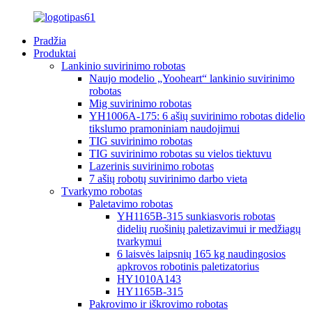
Pradžia
Produktai
Lankinio suvirinimo robotas
Naujo modelio „Yooheart“ lankinio suvirinimo
robotas
Mig suvirinimo robotas
YH1006A-175: 6 ašių suvirinimo robotas didelio
tikslumo pramoniniam naudojimui
TIG suvirinimo robotas
TIG suvirinimo robotas su vielos tiektuvu
Lazerinis suvirinimo robotas
7 ašių robotų suvirinimo darbo vieta
Tvarkymo robotas
Paletavimo robotas
YH1165B-315 sunkiasvoris robotas
didelių ruošinių paletizavimui ir medžiagų
tvarkymui
6 laisvės laipsnių 165 kg naudingosios
apkrovos robotinis paletizatorius
HY1010A143
HY1165B-315
Pakrovimo ir iškrovimo robotas