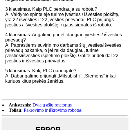
3 klausimas. Kaip PLC bendrauja su robotu?
A. Valdymo spintelėje turime įvesties / išvesties plokštę,
yra 22 išvesties ir 22 įvesties prievadai, PLC prijungs
įvesties / išvesties plokštę ir gaus signalus iš roboto.
4 klausimas. Ar galime pridėti daugiau įvesties / išvesties
prievadų?
A. Paprastiems suvirinimo darbams šių įvesties/išvesties
prievadų pakanka, o jei reikia daugiau, turime
įvesties/išvesties išplėtimo plokštę. Galite pridėti dar 22
įvesties ir išvesties prievadus.
5 klausimas. Kokį PLC naudojate?
A. Dabar galime prijungti „Mitsubishi“, „Siemens“ ir kai
kuriuos kitus prekės ženklus.
Ankstesnis:
Dviejų ašių rotatorius
Toliau:
Pakrovimo ir iškrovimo robotas