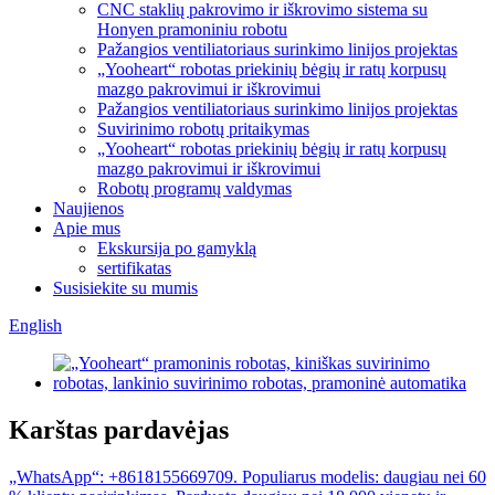
CNC staklių pakrovimo ir iškrovimo sistema su
Honyen pramoniniu robotu
Pažangios ventiliatoriaus surinkimo linijos projektas
„Yooheart“ robotas priekinių bėgių ir ratų korpusų
mazgo pakrovimui ir iškrovimui
Pažangios ventiliatoriaus surinkimo linijos projektas
Suvirinimo robotų pritaikymas
„Yooheart“ robotas priekinių bėgių ir ratų korpusų
mazgo pakrovimui ir iškrovimui
Robotų programų valdymas
Naujienos
Apie mus
Ekskursija po gamyklą
sertifikatas
Susisiekite su mumis
English
Karštas pardavėjas
„WhatsApp“: +8618155669709. Populiarus modelis: daugiau nei 60