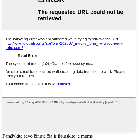
Parašykite savo žinutę čia ir išsiųskite ją mums