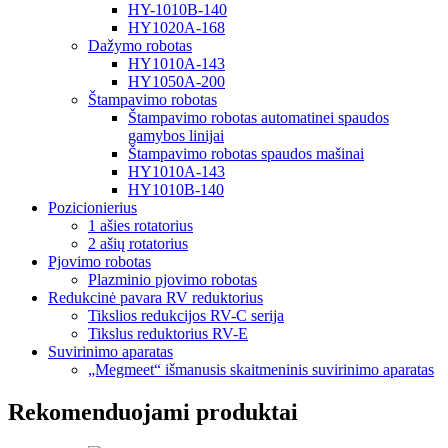
HY-1010B-140
HY1020A-168
Dažymo robotas
HY1010A-143
HY1050A-200
Štampavimo robotas
Štampavimo robotas automatinei spaudos
gamybos linijai
Štampavimo robotas spaudos mašinai
HY1010A-143
HY1010B-140
Pozicionierius
1 ašies rotatorius
2 ašių rotatorius
Pjovimo robotas
Plazminio pjovimo robotas
Redukcinė pavara RV reduktorius
Tikslios redukcijos RV-C serija
Tikslus reduktorius RV-E
Suvirinimo aparatas
„Megmeet“ išmanusis skaitmeninis suvirinimo aparatas
Rekomenduojami produktai